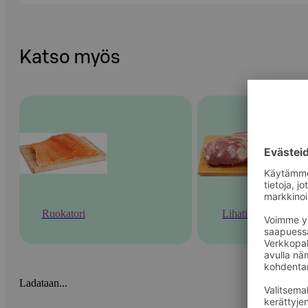
Katso myös
Ruokatori
Lihatiski
Ladataan...