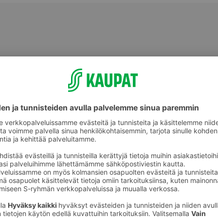
Muu tuoreliha