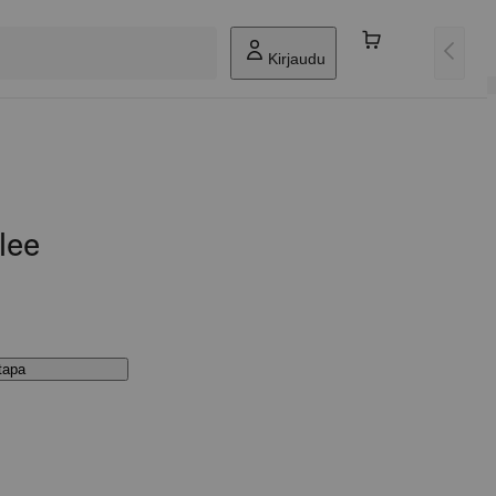
Kirjaudu
lee
stapa