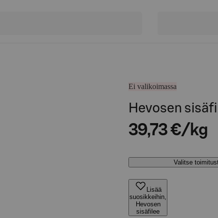
Ei valikoimassa
Hevosen sisäfi
39,73 €/kg
Valitse toimitu
Lisää
suosikkeihin,
Hevosen
sisäfilee