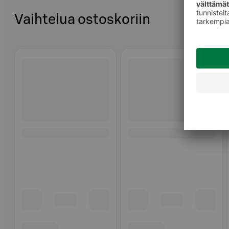
Vaihtelua ostoskoriin
Ohita listaus