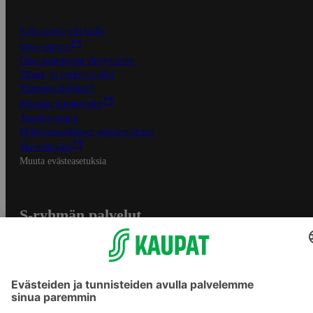
S-Business yrityksille
Oiva-raportit
Osuuskauppojen yhteystiedot
Tilaus- ja toimitusehdot
Tietosuojakäytäntö
Palvelun käyttöehdot
Saavutettavuus
Mobiilisovelluksen saavutettavuus
Mainostajalle
Muuta evästeasetuksia
S-ryhmän palvelut
S-ryhmä
Asiakasomistajuus
Yhteishyvä Ruoka -sovellus
S-ostoslista -sovellus