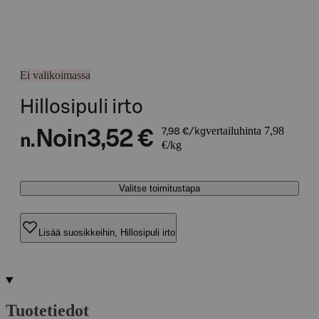
Ei valikoimassa
Hillosipuli irto
vertailuhinta 7,98
Noin
3,52 €
7,98 €/kg
n.
€/kg
Valitse toimitustapa
Lisää suosikkeihin, Hillosipuli irto
Tuotetiedot