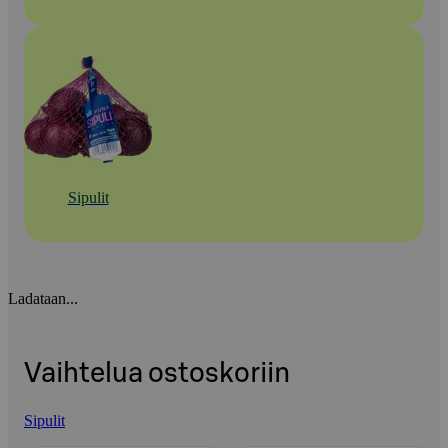
Sipulit
Ladataan...
Vaihtelua ostoskoriin
Sipulit
Ohita listaus