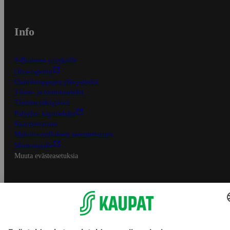
Info
S-Business yrityksille
Oiva-raportit
Osuuskauppojen yhteystiedot
Tilaus- ja toimitusehdot
Tietosuojakäytäntö
Palvelun käyttöehdot
Saavutettavuus
Mobiilisovelluksen saavutettavuus
Mainostajalle
Muuta evästeasetuksia
S-ryhmän palvelut
S-ryhmä