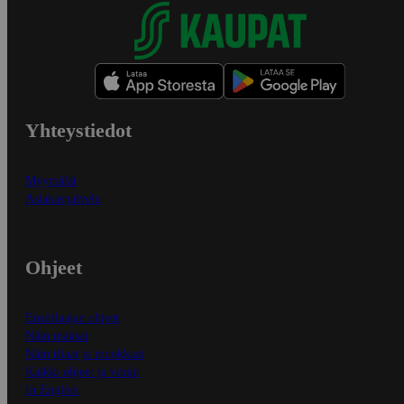
Yhteystiedot
Myymälät
Asiakaspalvelu
Ohjeet
Ensitilaajan ohjeet
Näin maksat
Näin tilaat ja muokkaat
Kaikki ohjeet ja vinkit
In English