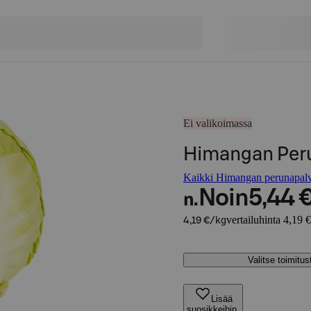
Ei valikoimassa
Himangan Peru
Kaikki Himangan perunapalve
Noin
5,44 
n.
vertailuhinta 4,19 
4,19 €/kg
Valitse toimitu
Lisää
suosikkeihin,