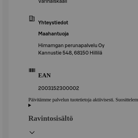
Varihaiskaali
Yhteystiedot
Maahantuoja
Himamgan perunapalvelu Oy
Kannustie 548, 68150 Hillilä
EAN
2003152300002
Päivitämme palvelun tuotetietoja aktiivisesti. Suositte
Ravintosisältö