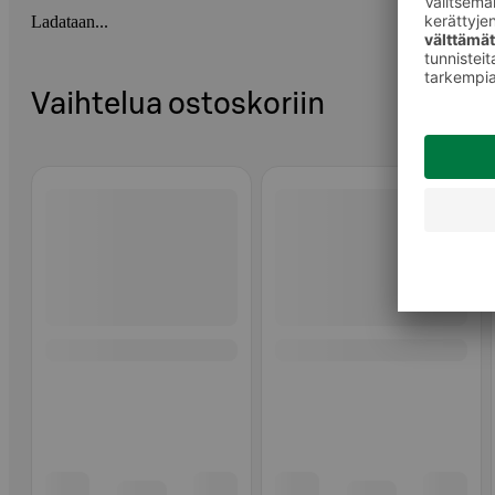
Ladataan...
Vaihtelua ostoskoriin
Ohita listaus