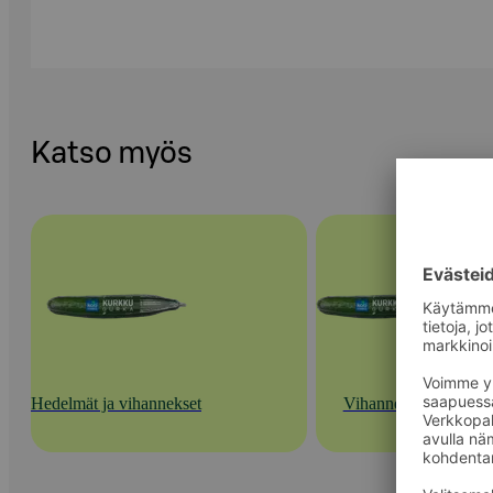
Katso myös
Hedelmät ja vihannekset
Vihannekset