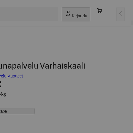
Kirjaudu
napalvelu Varhaiskaali
lu -tuotteet
€
€/kg
stapa