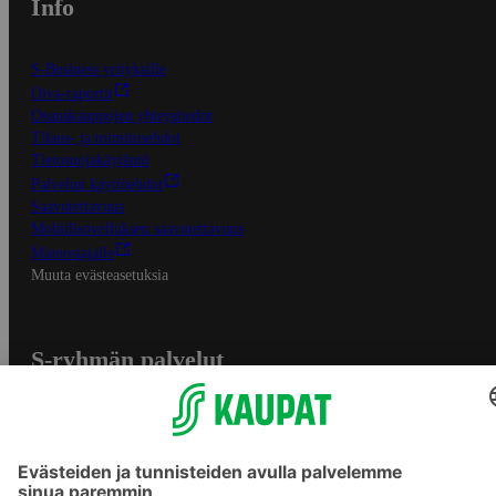
Info
S-Business yrityksille
Oiva-raportit
Osuuskauppojen yhteystiedot
Tilaus- ja toimitusehdot
Tietosuojakäytäntö
Palvelun käyttöehdot
Saavutettavuus
Mobiilisovelluksen saavutettavuus
Mainostajalle
Muuta evästeasetuksia
S-ryhmän palvelut
S-ryhmä
Asiakasomistajuus
Yhteishyvä Ruoka -sovellus