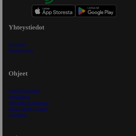
Yhteystiedot
Myymälät
Asiakaspalvelu
Ohjeet
Ensitilaajan ohjeet
Näin maksat
Näin tilaat ja muokkaat
Kaikki ohjeet ja vinkit
In English