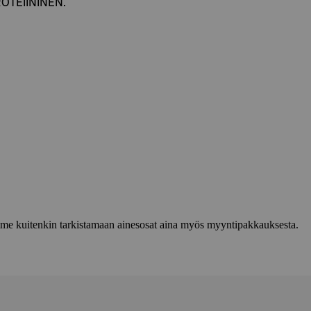
ROTEIININEN.
lemme kuitenkin tarkistamaan ainesosat aina myös myyntipakkauksesta.