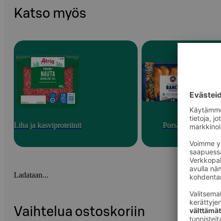
Katso myös
Liha ja kasviproteiinit
Porsas
Ladataan...
Vaihtelua ostoskoriin