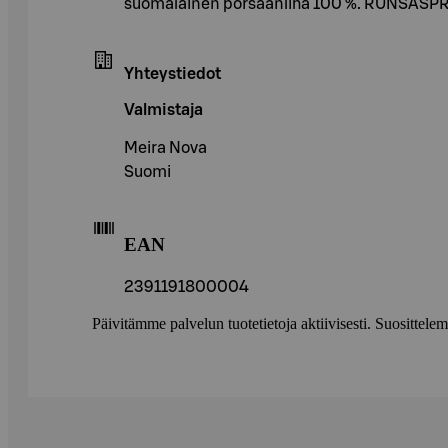
suomalainen porsaanliha 100 %. RUNSASP
Yhteystiedot
Valmistaja
Meira Nova
Suomi
EAN
2391191800004
Päivitämme palvelun tuotetietoja aktiivisesti. Suositte