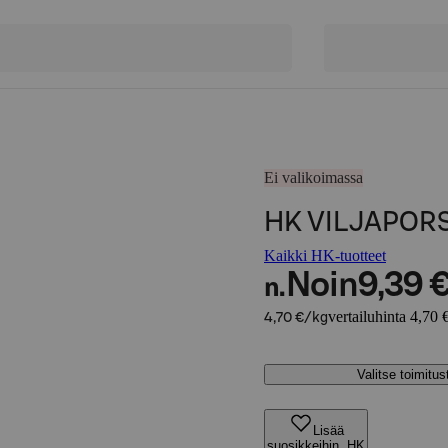
Ei valikoimassa
HK VILJAPOR
Kaikki HK-tuotteet
Noin
9,39 
n.
vertailuhinta 4,70 
4,70 €/kg
Valitse toimitu
Lisää
suosikkeihin, HK