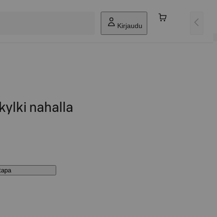
Kirjaudu
kylki nahalla
stapa