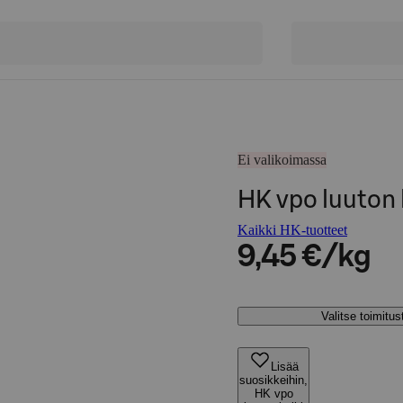
Ei valikoimassa
HK vpo luuton 
Kaikki HK-tuotteet
9,45 €/kg
Valitse toimitu
Lisää
suosikkeihin,
HK vpo