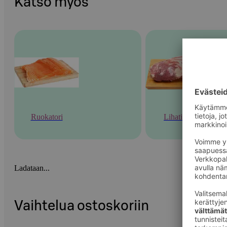
Katso myös
Ruokatori
Lihatiski
Ladataan...
Vaihtelua ostoskoriin