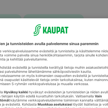
Muu tuoreliha