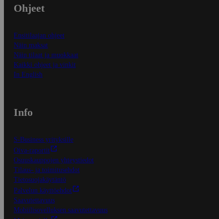
Ohjeet
Ensitilaajan ohjeet
Näin maksat
Näin tilaat ja muokkaat
Kaikki ohjeet ja vinkit
In English
Info
S-Business yrityksille
Oiva-raportit
Osuuskauppojen yhteystiedot
Tilaus- ja toimitusehdot
Tietosuojakäytäntö
Palvelun käyttöehdot
Saavutettavuus
Mobiilisovelluksen saavutettavuus