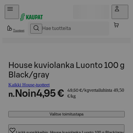
Hyppää sisältöön
Tuotteet
House kuviolanka Luonto 100 g
Black/gray
Kaikki House-tuotteet
vertailuhinta 49,50
Noin
4,95 €
49,50 €/kg
n.
€/kg
Valitse toimitustapa
Lisää suosikkeihin, House kuviolanka Luonto 100 g Black/gray