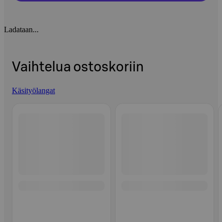
Ladataan...
Vaihtelua ostoskoriin
Käsityölangat
Ohita listaus