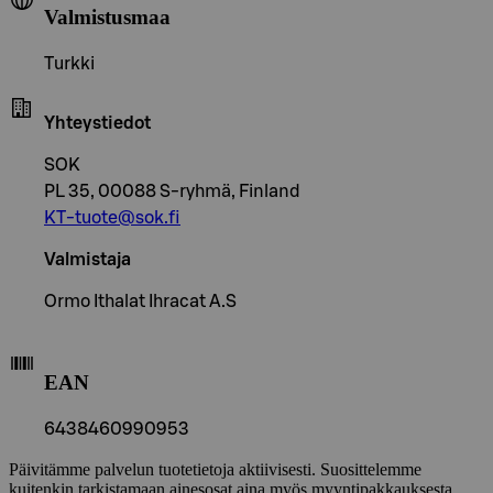
Valmistusmaa
Turkki
Yhteystiedot
SOK
PL 35, 00088 S-ryhmä, Finland
KT-tuote@sok.fi
Valmistaja
Ormo Ithalat Ihracat A.S
EAN
6438460990953
Päivitämme palvelun tuotetietoja aktiivisesti. Suosittelemme
kuitenkin tarkistamaan ainesosat aina myös myyntipakkauksesta.