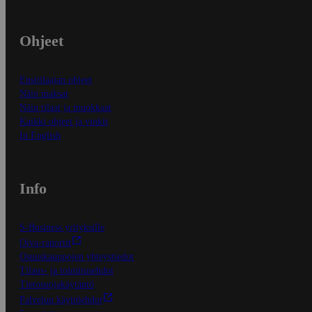
Ohjeet
Ensitilaajan ohjeet
Näin maksat
Näin tilaat ja muokkaat
Kaikki ohjeet ja vinkit
In English
Info
S-Business yrityksille
Oiva-raportit
Osuuskauppojen yhteystiedot
Tilaus- ja toimitusehdot
Tietosuojakäytäntö
Palvelun käyttöehdot