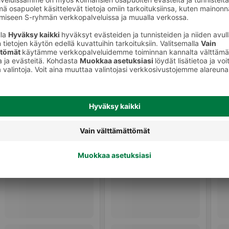
eet
Käsityölangat