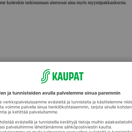
lemme kuitenkin tarkistamaan ainesosat aina myös myyntipakkauksesta.