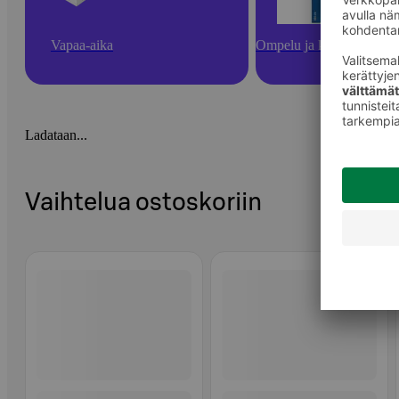
Vapaa-aika
Ompelu ja käsityötarvikk
Ladataan...
Vaihtelua ostoskoriin
Ohita listaus