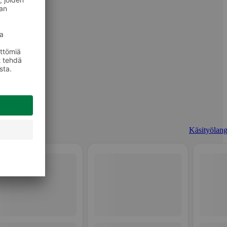
Käsityölang