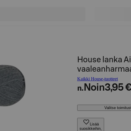
House lanka Ai
vaaleanharma
Kaikki House-tuotteet
Noin
3,95 
n.
Valitse toimitu
Lisää
suosikkeihin,