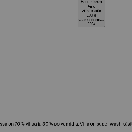
House lanka
Aino
villasekoite
100 g
vaaleanharmaa
2264
ssa on 70 % villaa ja 30 % polyamidia. Villa on super wash k