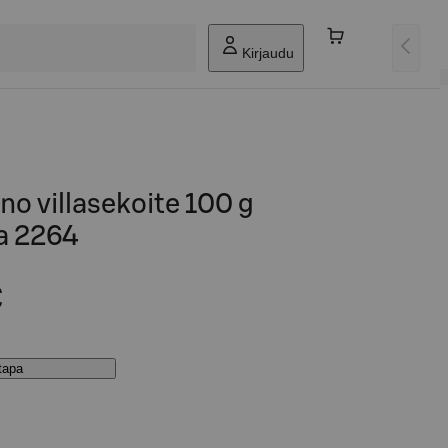
Kirjaudu
no villasekoite 100 g
a 2264
€
stapa