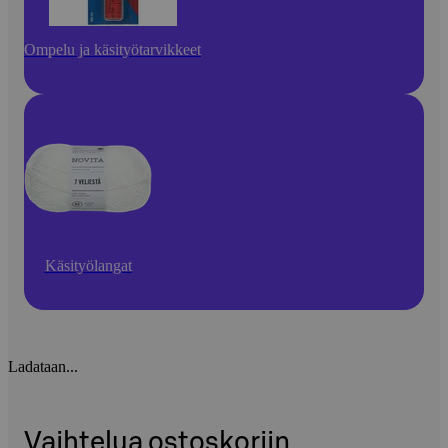
Ompelu ja käsityötarvikkeet
Käsityölangat
Ladataan...
Vaihtelua ostoskoriin