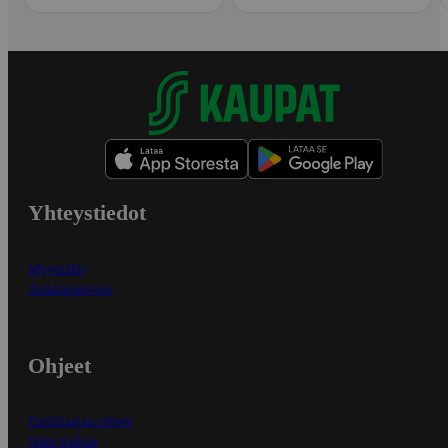
Yhteystiedot
Myymälät
Asiakaspalvelu
Ohjeet
Ensitilaajan ohjeet
Näin maksat