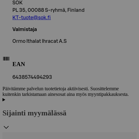
SOK
PL 35, 00088 S-ryhmä, Finland
KT-tuote@sok.fi
Valmistaja
Ormo Ithalat Ihracat A.S
EAN
6438574494293
Päivitämme palvelun tuotetietoja aktiivisesti. Suosittelemme
kuitenkin tarkistamaan ainesosat aina myös myyntipakkauksesta.
Sijainti myymälässä