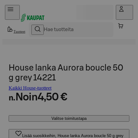
Hyppää sisältöön
Tuotteet
House lanka Aurora boucle 50
g grey 14221
Kaikki House-tuotteet
Noin
4,50 €
n.
Valitse toimitustapa
Lisää suosikkeihin, House lanka Aurora boucle 50 g grey