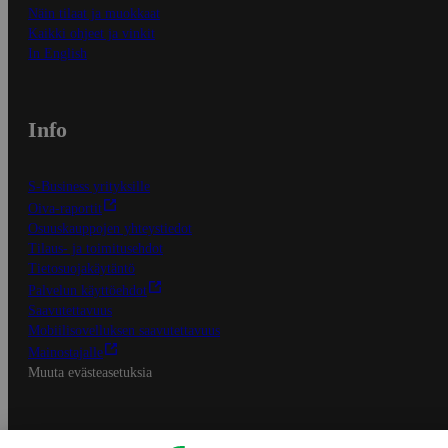
Näin tilaat ja muokkaat
Kaikki ohjeet ja vinkit
In English
Info
S-Business yrityksille
Oiva-raportit
Osuuskauppojen yhteystiedot
Tilaus- ja toimitusehdot
Tietosuojakäytäntö
Palvelun käyttöehdot
Saavutettavuus
Mobiilisovelluksen saavutettavuus
Mainostajalle
Muuta evästeasetuksia