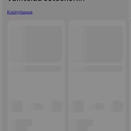
Käsityölangat
Ohita listaus