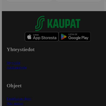
Yhteystiedot
Myymälät
Asiakaspalvelu
Ohjeet
Ensitilaajan ohjeet
Näin maksat