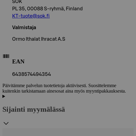
SOK
PL 35, 00088 S-ryhmä, Finland
KT-tuote@sok.fi
Valmistaja
Ormo Ithalat Ihracat A.S
EAN
6438574494354
Päivitämme palvelun tuotetietoja aktiivisesti. Suosittelemme
kuitenkin tarkistamaan ainesosat aina myös myyntipakkauksesta.
Sijainti myymälässä