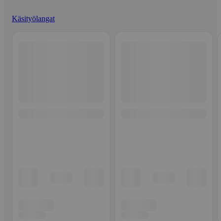
Käsityölangat
Ohita listaus