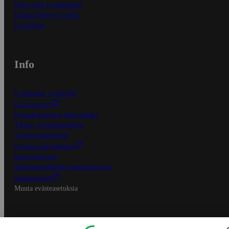
Näin tilaat ja muokkaat
Kaikki ohjeet ja vinkit
In English
Info
S-Business yrityksille
Oiva-raportit
Osuuskauppojen yhteystiedot
Tilaus- ja toimitusehdot
Tietosuojakäytäntö
Palvelun käyttöehdot
Saavutettavuus
Mobiilisovelluksen saavutettavuus
Mainostajalle
Muuta evästeasetuksia
S-ryhmän palvelut