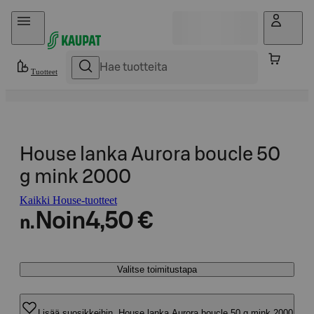
Hyppää sisältöön
Tuotteet
House lanka Aurora boucle 50
g mink 2000
Kaikki House-tuotteet
Noin
4,50 €
n.
Valitse toimitustapa
Lisää suosikkeihin, House lanka Aurora boucle 50 g mink 2000