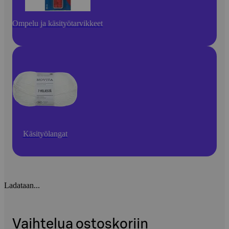
Ompelu ja käsityötarvikkeet
Käsityölangat
Ladataan...
Vaihtelua ostoskoriin