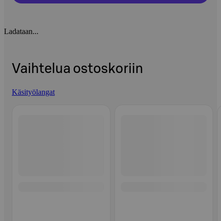
Ladataan...
Vaihtelua ostoskoriin
Käsityölangat
Ohita listaus