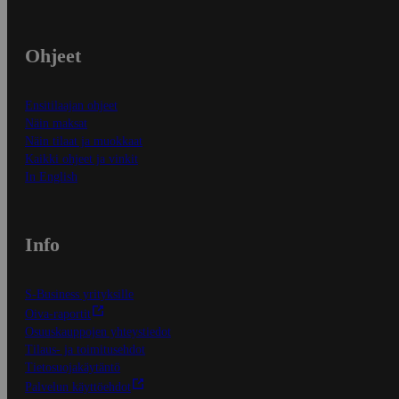
Ohjeet
Ensitilaajan ohjeet
Näin maksat
Näin tilaat ja muokkaat
Kaikki ohjeet ja vinkit
In English
Info
S-Business yrityksille
Oiva-raportit
Osuuskauppojen yhteystiedot
Tilaus- ja toimitusehdot
Tietosuojakäytäntö
Palvelun käyttöehdot