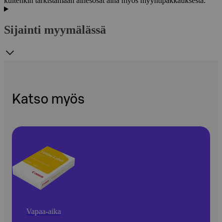
kuitenkin tarkistamaan ainesosat aina myös myyntipakkauksesta.
Sijainti myymälässä
Katso myös
Vapaa-aika