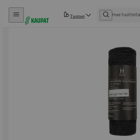
Hyppää sisältöön
Tuotteet