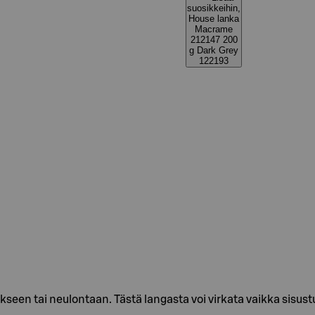
suosikkeihin,
House lanka
Macrame
212147 200
g Dark Grey
122193
seen tai neulontaan. Tästä langasta voi virkata vaikka sisus