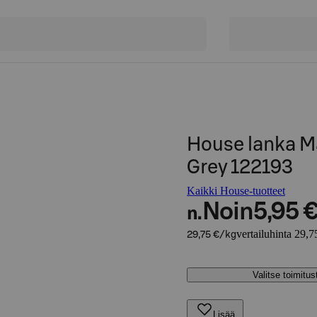
House lanka M
Grey 122193
Kaikki House-tuotteet
Noin
5,95 
n.
vertailuhinta 29,7
29,75 €/kg
Valitse toimitu
Lisää