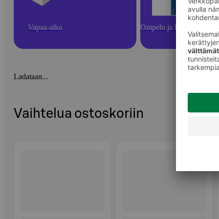
Vapaa-aika
Ompelu ja käsityötarvikk
Ladataan...
Vaihtelua ostoskoriin
Ohita listaus