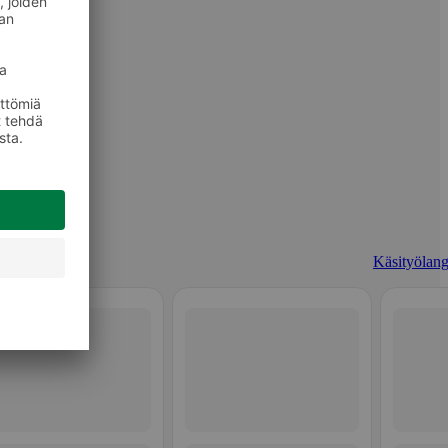
Käsityölang