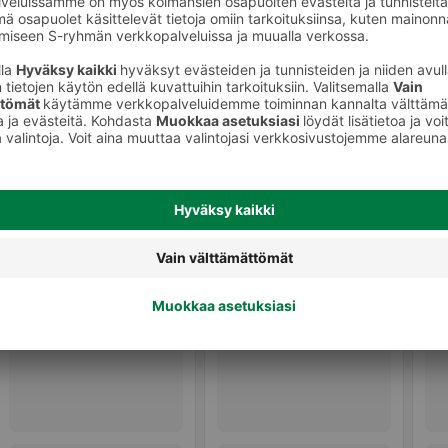
eet
Käsityölangat