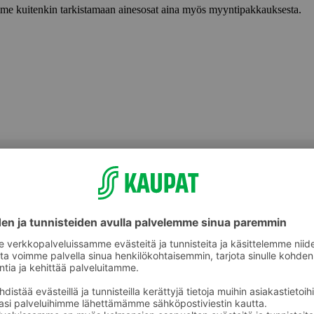
lemme kuitenkin tarkistamaan ainesosat aina myös myyntipakkauksesta.