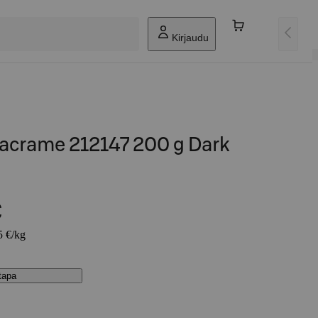
Kirjaudu
acrame 212147 200 g Dark
€
5 €/kg
stapa