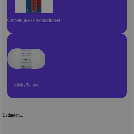
Ompelu ja käsityötarvikkeet
Käsityölangat
Ladataan...