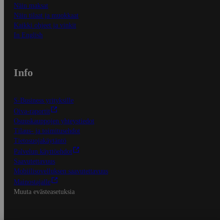
Näin maksat
Näin tilaat ja muokkaat
Kaikki ohjeet ja vinkit
In English
Info
S-Business yrityksille
Oiva-raportit
Osuuskauppojen yhteystiedot
Tilaus- ja toimitusehdot
Tietosuojakäytäntö
Palvelun käyttöehdot
Saavutettavuus
Mobiilisovelluksen saavutettavuus
Mainostajalle
Muuta evästeasetuksia