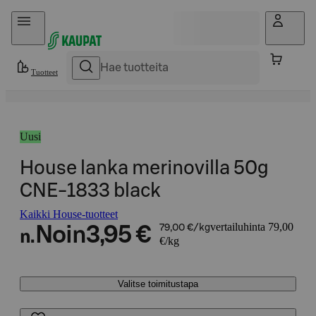
Hyppää sisältöön
Tuotteet
Uusi
House lanka merinovilla 50g
CNE-1833 black
Kaikki House-tuotteet
vertailuhinta 79,00
Noin
3,95 €
79,00 €/kg
n.
€/kg
Valitse toimitustapa