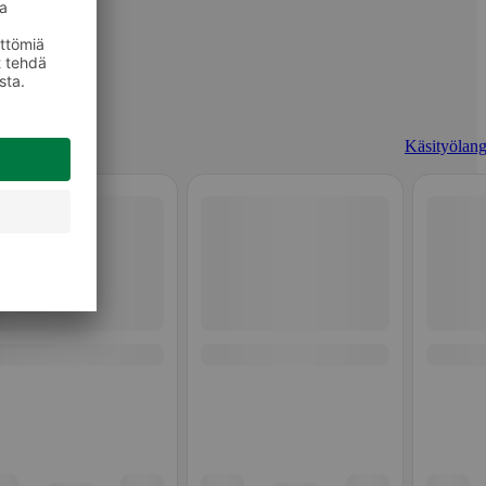
Käsityölang