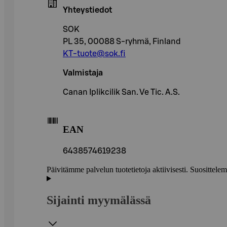
Yhteystiedot
SOK
PL 35, 00088 S-ryhmä, Finland
KT-tuote@sok.fi
Valmistaja
Canan Iplikcilik San. Ve Tic. A.S.
EAN
6438574619238
Päivitämme palvelun tuotetietoja aktiivisesti. Suositte
Sijainti myymälässä