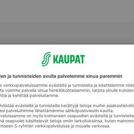
eet
Käsityölangat