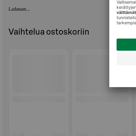
Ladataan...
Vaihtelua ostoskoriin
Ohita listaus