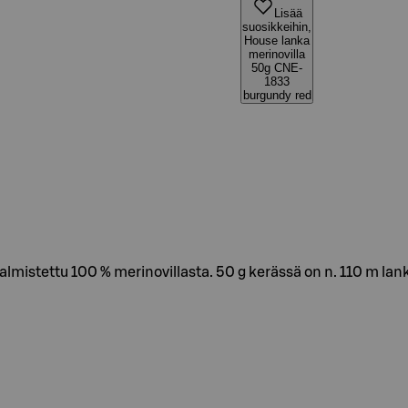
Lisää
suosikkeihin,
House lanka
merinovilla
50g CNE-
1833
burgundy red
almistettu 100 % merinovillasta. 50 g kerässä on n. 110 m la