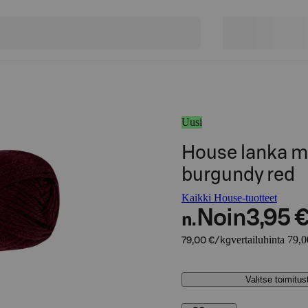
Uusi
House lanka m
burgundy red
Kaikki House-tuotteet
Noin
3,95 
n.
vertailuhinta 79,
79,00 €/kg
Valitse toimitu