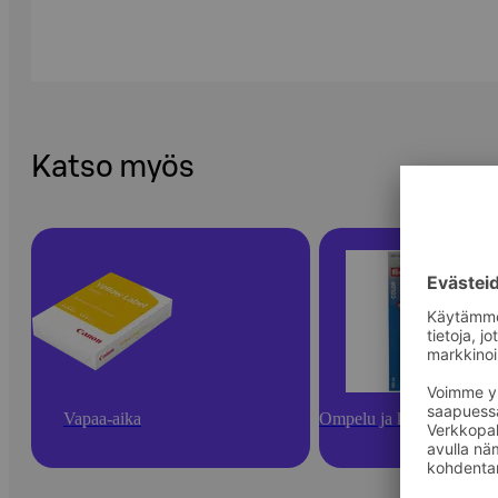
Katso myös
Vapaa-aika
Ompelu ja käsityötarvikk