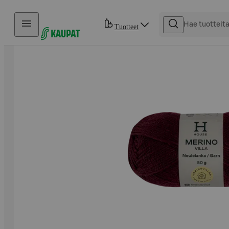
Hyppää sisältöön
Tuotteet