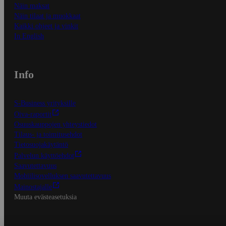
Näin maksat
Näin tilaat ja muokkaat
Kaikki ohjeet ja vinkit
In English
Info
S-Business yrityksille
Oiva-raportit
Osuuskauppojen yhteystiedot
Tilaus- ja toimitusehdot
Tietosuojakäytäntö
Palvelun käyttöehdot
Saavutettavuus
Mobiilisovelluksen saavutettavuus
Mainostajalle
Muuta evästeasetuksia