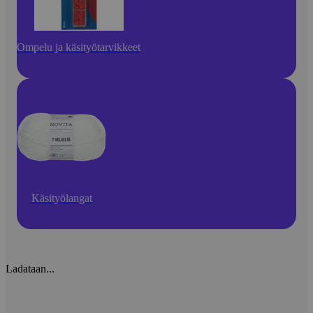
Ompelu ja käsityötarvikkeet
Käsityölangat
Ladataan...