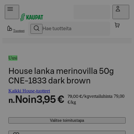
Hyppää sisältöön
Tuotteet
Uusi
House lanka merinovilla 50g
CNE-1833 dark brown
Kaikki House-tuotteet
vertailuhinta 79,00
Noin
3,95 €
79,00 €/kg
n.
€/kg
Valitse toimitustapa