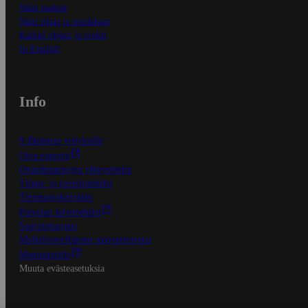
Näin maksat
Näin tilaat ja muokkaat
Kaikki ohjeet ja vinkit
In English
Info
S-Business yrityksille
Oiva-raportit
Osuuskauppojen yhteystiedot
Tilaus- ja toimitusehdot
Tietosuojakäytäntö
Palvelun käyttöehdot
Saavutettavuus
Mobiilisovelluksen saavutettavuus
Mainostajalle
Muuta evästeasetuksia