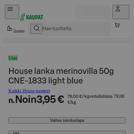
Hyppää sisältöön
Tuotteet
Uusi
House lanka merinovilla 50g
CNE-1833 light blue
Kaikki House-tuotteet
vertailuhinta 79,00
Noin
3,95 €
79,00 €/kg
n.
€/kg
Valitse toimitustapa