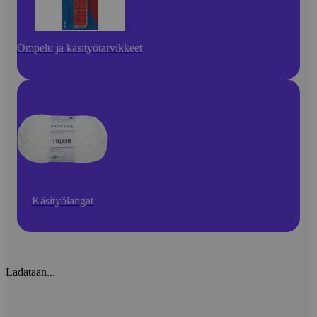
Ompelu ja käsityötarvikkeet
Käsityölangat
Ladataan...