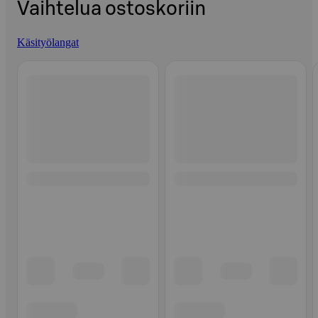
Vaihtelua ostoskoriin
Käsityölangat
Ohita listaus