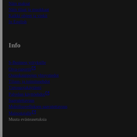
Näin maksat
Näin tilaat ja muokkaat
Kaikki ohjeet ja vinkit
In English
Info
S-Business yrityksille
Oiva-raportit
Osuuskauppojen yhteystiedot
Tilaus- ja toimitusehdot
Tietosuojakäytäntö
Palvelun käyttöehdot
Saavutettavuus
Mobiilisovelluksen saavutettavuus
Mainostajalle
Muuta evästeasetuksia