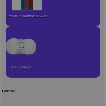
Ompelu ja käsityötarvikkeet
Käsityölangat
Ladataan...