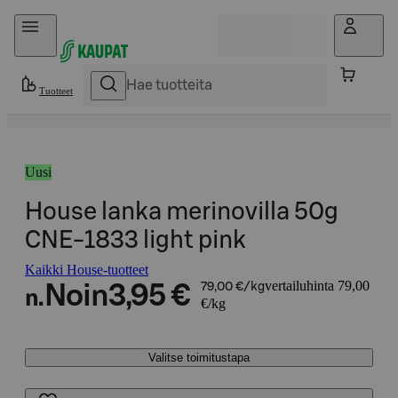
Hyppää sisältöön
Tuotteet
Uusi
House lanka merinovilla 50g
CNE-1833 light pink
Kaikki House-tuotteet
vertailuhinta 79,00
Noin
3,95 €
79,00 €/kg
n.
€/kg
Valitse toimitustapa