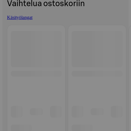
Vaihtelua ostoskoriin
Käsityölangat
Ohita listaus