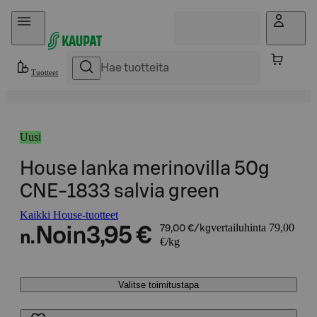
Hyppää sisältöön
Tuotteet
Uusi
House lanka merinovilla 50g
CNE-1833 salvia green
Kaikki House-tuotteet
vertailuhinta 79,00
Noin
3,95 €
79,00 €/kg
n.
€/kg
Valitse toimitustapa