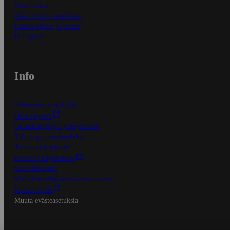
Näin maksat
Näin tilaat ja muokkaat
Kaikki ohjeet ja vinkit
In English
Info
S-Business yrityksille
Oiva-raportit
Osuuskauppojen yhteystiedot
Tilaus- ja toimitusehdot
Tietosuojakäytäntö
Palvelun käyttöehdot
Saavutettavuus
Mobiilisovelluksen saavutettavuus
Mainostajalle
Muuta evästeasetuksia