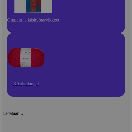
Ompelu ja käsityötarvikkeet
Käsityölangat
Ladataan...