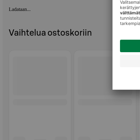
Ladataan...
Vaihtelua ostoskoriin
Ohita listaus