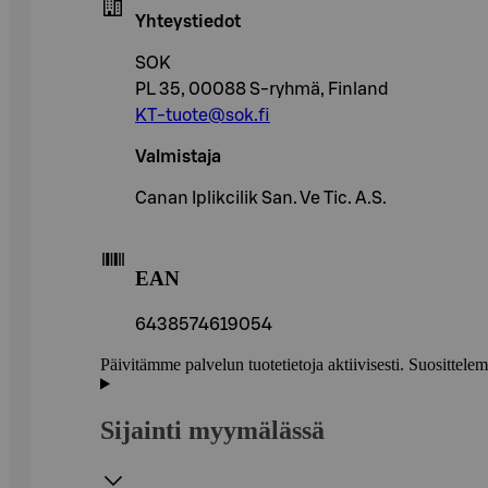
Yhteystiedot
SOK
PL 35, 00088 S-ryhmä, Finland
KT-tuote@sok.fi
Valmistaja
Canan Iplikcilik San. Ve Tic. A.S.
EAN
6438574619054
Päivitämme palvelun tuotetietoja aktiivisesti. Suositte
Sijainti myymälässä