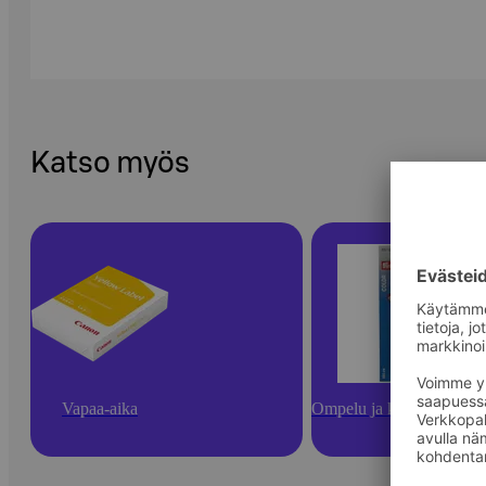
Katso myös
Vapaa-aika
Ompelu ja käsityötarvikk