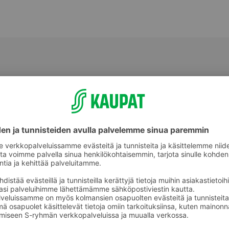
eet
Käsityölangat