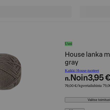
Uusi
House lanka m
gray
Kaikki House-tuotteet
Noin
3,95 
n.
vertailuhinta 79,
79,00 €/kg
Valitse toimitu