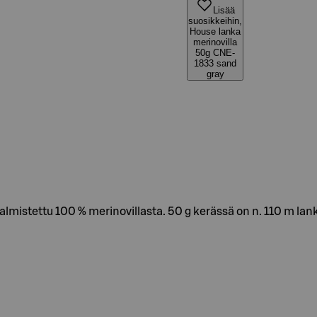
Lisää
suosikkeihin,
House lanka
merinovilla
50g CNE-
1833 sand
gray
almistettu 100 % merinovillasta. 50 g kerässä on n. 110 m la