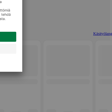
Käsityölang