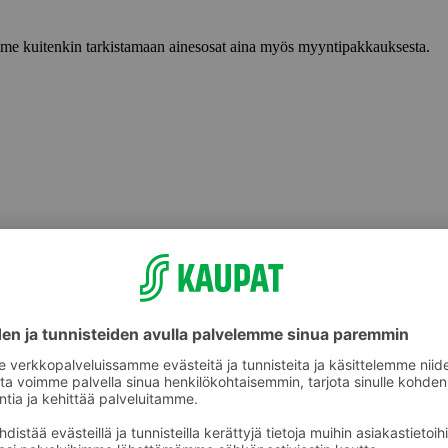
lemme kuitenkin tarkistamaan ainesosat aina myös myyntipakkauksesta.