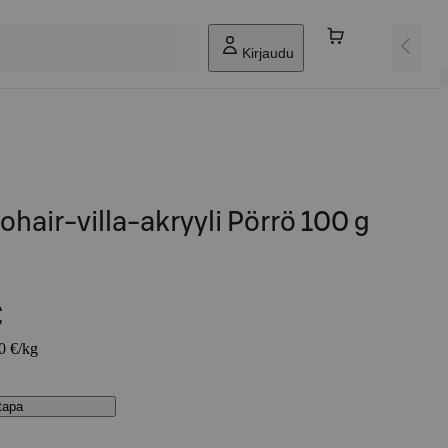
Kirjaudu
hair-villa-akryyli Pörrö 100 g
€
50 €/kg
stapa