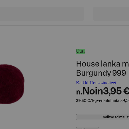
Uusi
House lanka mo
Burgundy 999
Kaikki House-tuotteet
Noin
3,95 
n.
vertailuhinta 39,
39,50 €/kg
Valitse toimitu