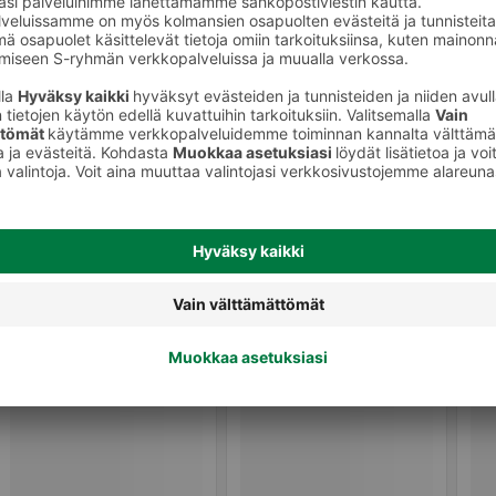
eet
Käsityölangat