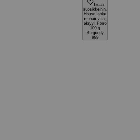
Lisää
suosikkeihin,
House lanka
mohair-villa-
akryyli Pörrö
100 g
Burgundy
999