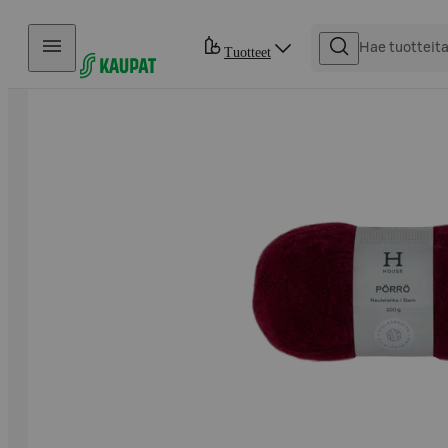
Hyppää sisältöön
Tuotteet