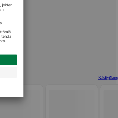
Käsityölang