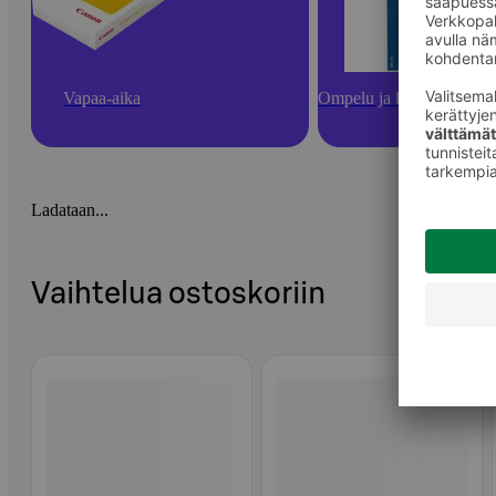
Vapaa-aika
Ompelu ja käsityötarvikk
Ladataan...
Vaihtelua ostoskoriin
Ohita listaus