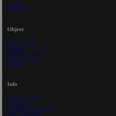
Myymälät
Asiakaspalvelu
Ohjeet
Ensitilaajan ohjeet
Näin maksat
Näin tilaat ja muokkaat
Kaikki ohjeet ja vinkit
In English
Info
S-Business yrityksille
Oiva-raportit
Osuuskauppojen yhteystiedot
Tilaus- ja toimitusehdot