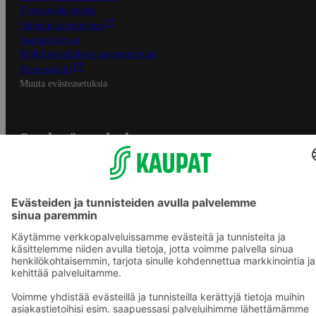
Tietosuojakäytäntö
Palvelun käyttöehdot
Saavutettavuus
Mobiilisovelluksen saavutettavuus
Mainostajalle
Muuta evästeasetuksia
S-ryhmän palvelut
S-ryhmä
Asiakasomistajuus
Yhteishyvä Ruoka -sovellus
S-ostoslista -sovellus
Prisma.fi
Sokos.fi
S-Pankki
Yhteishyvä
Sokos Hotels