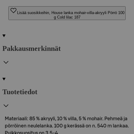
Lisää suosikkeihin, House lanka mohair-villa-akryyli Pörrö 100
g Cold lilac 187
Pakkausmerkinnät
Tuotetiedot
Materiaali: 85 % akryyli, 10 % villa, 5 % mohair. Pehmeä ja
pörröinen neulelanka. 100 g kerässä on n. 540 m lankaa.
Puikkosuositus on 3,5-4,…