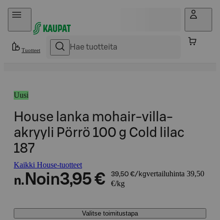
Hyppää sisältöön
Tuotteet
Uusi
House lanka mohair-villa-
akryyli Pörrö 100 g Cold lilac
187
Kaikki House-tuotteet
vertailuhinta 39,50
Noin
3,95 €
39,50 €/kg
n.
€/kg
Valitse toimitustapa