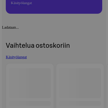
Käsityölangat
Ladataan...
Vaihtelua ostoskoriin
Käsityölangat
Ohita listaus