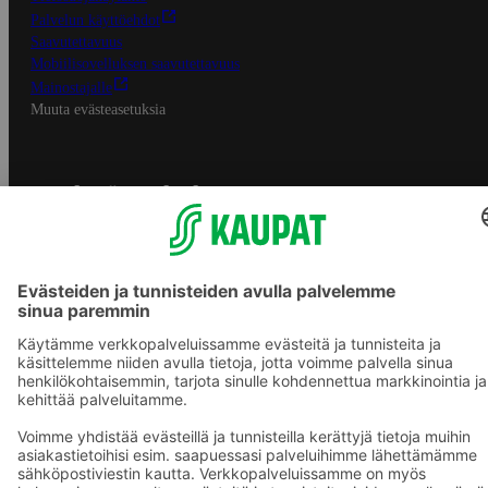
Palvelun käyttöehdot
Saavutettavuus
Mobiilisovelluksen saavutettavuus
Mainostajalle
Muuta evästeasetuksia
S-ryhmän palvelut
S-ryhmä
Asiakasomistajuus
Yhteishyvä Ruoka -sovellus
S-ostoslista -sovellus
Prisma.fi
Sokos.fi
S-Pankki
Yhteishyvä
Sokos Hotels
Raflaamo