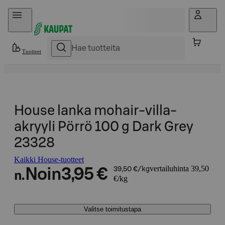
Hyppää sisältöön
Tuotteet
House lanka mohair-villa-
akryyli Pörrö 100 g Dark Grey
23328
Kaikki House-tuotteet
vertailuhinta 39,50
Noin
3,95 €
39,50 €/kg
n.
€/kg
Valitse toimitustapa