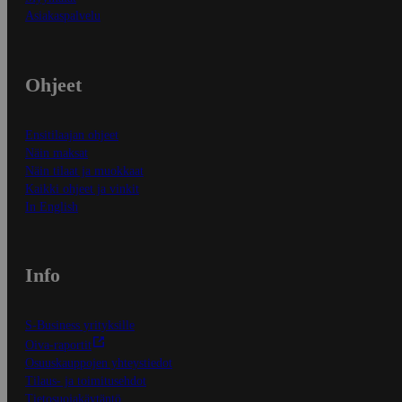
Asiakaspalvelu
Ohjeet
Ensitilaajan ohjeet
Näin maksat
Näin tilaat ja muokkaat
Kaikki ohjeet ja vinkit
In English
Info
S-Business yrityksille
Oiva-raportit
Osuuskauppojen yhteystiedot
Tilaus- ja toimitusehdot
Tietosuojakäytäntö