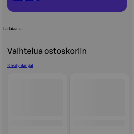
Ladataan...
Vaihtelua ostoskoriin
Käsityölangat
Ohita listaus