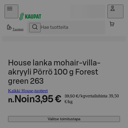
Hyppää sisältöön
Tuotteet
House lanka mohair-villa-
akryyli Pörrö 100 g Forest
green 263
Kaikki House-tuotteet
vertailuhinta 39,50
Noin
3,95 €
39,50 €/kg
n.
€/kg
Valitse toimitustapa