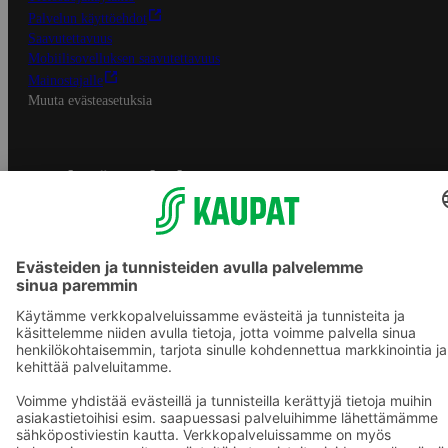
Palvelun käyttöehdot
Saavutettavuus
Mobiilisovelluksen saavutettavuus
Mainostajalle
Muuta evästeasetuksia
S-ryhmän palvelut
S-ryhmä
Asiakasomistajuus
Yhteishyvä Ruoka -sovellus
S-ostoslista -sovellus
Prisma.fi
Sokos.fi
S-Pankki
Yhteishyvä
Sokos Hotels
Raflaamo