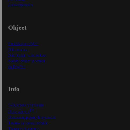
Asiakaspalvelu
Ohjeet
Ensitilaajan ohjeet
Näin maksat
Näin tilaat ja muokkaat
Kaikki ohjeet ja vinkit
In English
Info
S-Business yrityksille
Oiva-raportit
Osuuskauppojen yhteystiedot
Tilaus- ja toimitusehdot
Tietosuojakäytäntö