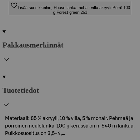
Lisää suosikkeihin, House lanka mohair-villa-akryyli Pörrö 100
g Forest green 263
Pakkausmerkinnät
Tuotetiedot
Materiaali: 85 % akryyli, 10 % villa, 5 % mohair. Pehmeä ja
pörröinen neulelanka. 100 g kerässä on n. 540 m lankaa.
Puikkosuositus on 3,5-4,…