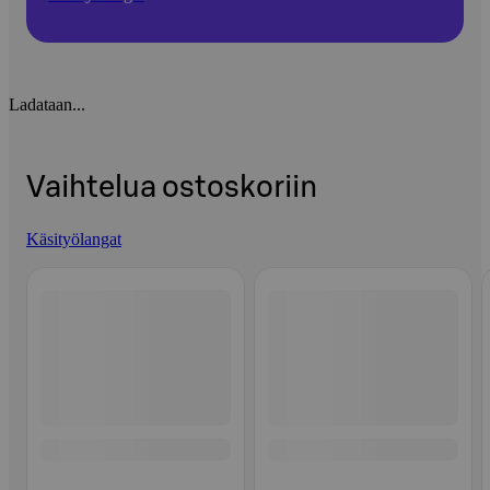
Ladataan...
Vaihtelua ostoskoriin
Käsityölangat
Ohita listaus