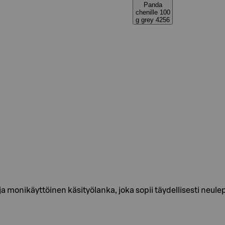
Panda
chenille 100
g grey 4256
 monikäyttöinen käsityölanka, joka sopii täydellisesti neul