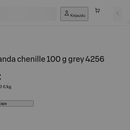
Kirjaudu
nda chenille 100 g grey 4256
€
50 €/kg
stapa