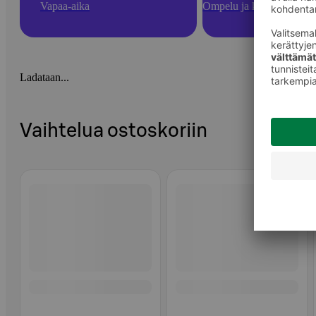
Vapaa-aika
Ompelu ja käsityötarvikk
Ladataan...
Vaihtelua ostoskoriin
Ohita listaus