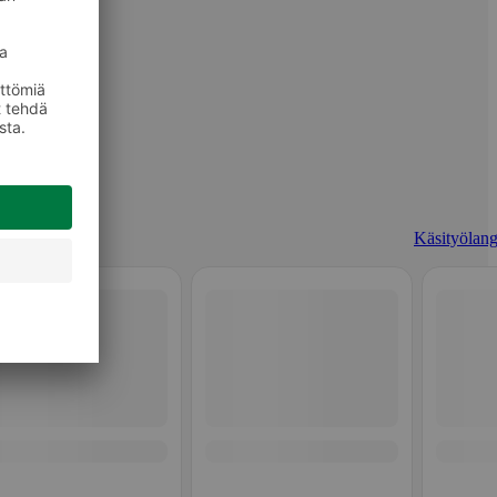
Käsityölang