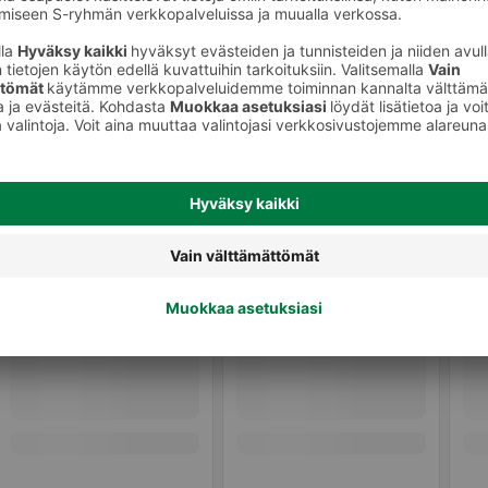
eet
Käsityölangat