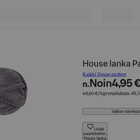
House lanka Pa
Kaikki House-tuotteet
Noin
4,95 
n.
vertailuhinta 49,
49,50 €/kg
Valitse toimitu
Lisää
suosikkeihin,
House lanka