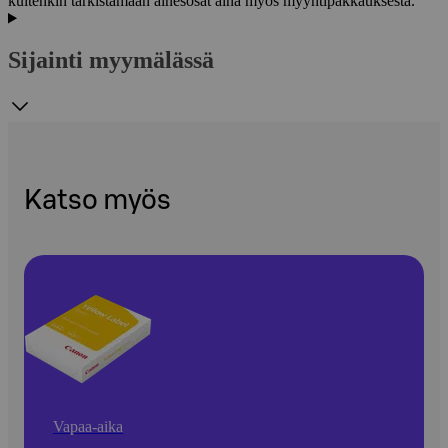
kuitenkin tarkistamaan ainesosat aina myös myyntipakkauksesta.
Sijainti myymälässä
Katso myös
Vapaa-aika