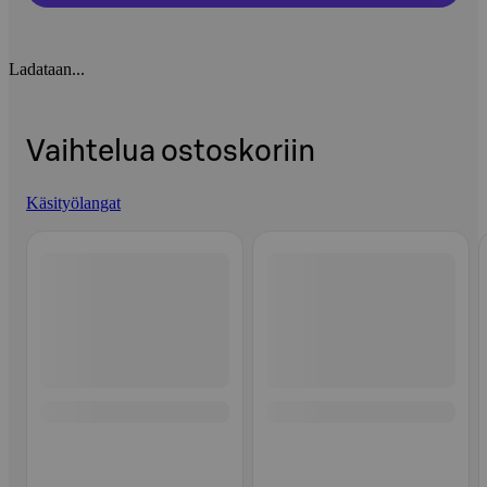
Ladataan...
Vaihtelua ostoskoriin
Käsityölangat
Ohita listaus