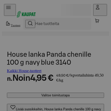
Hyppää sisältöön
Tuotteet
House lanka Panda chenille
100 g navy blue 3140
Kaikki House-tuotteet
vertailuhinta 49,50
Noin
4,95 €
49,50 €/kg
n.
€/kg
Valitse toimitustapa
Lisää suosikkeihin, House lanka Panda chenille 100 g navy