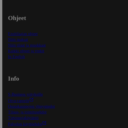
Ohjeet
Ensitilaajan ohjeet
Näin maksat
Näin tilaat ja muokkaat
Kaikki ohjeet ja vinkit
In English
Info
S-Business yrityksille
Oiva-raportit
Osuuskauppojen yhteystiedot
Tilaus- ja toimitusehdot
Tietosuojakäytäntö
Palvelun käyttöehdot