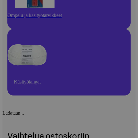
Ompelu ja käsityötarvikkeet
Käsityölangat
Ladataan...
Vaihtelua ostoskoriin