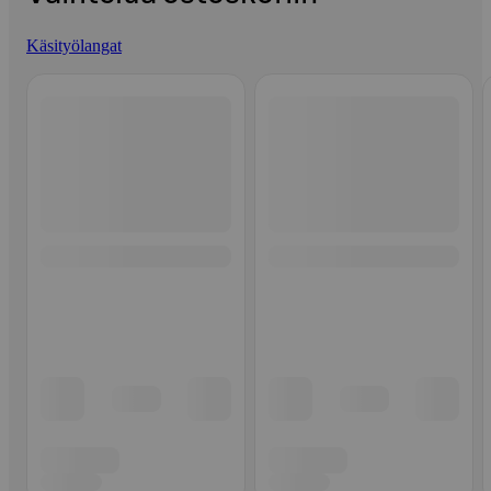
Käsityölangat
Ohita listaus