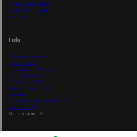
Näin tilaat ja muokkaat
Kaikki ohjeet ja vinkit
In English
Info
S-Business yrityksille
Oiva-raportit
Osuuskauppojen yhteystiedot
Tilaus- ja toimitusehdot
Tietosuojakäytäntö
Palvelun käyttöehdot
Saavutettavuus
Mobiilisovelluksen saavutettavuus
Mainostajalle
Muuta evästeasetuksia