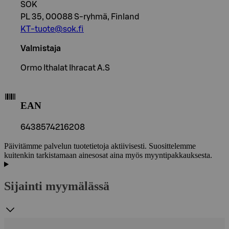
SOK
PL 35, 00088 S-ryhmä, Finland
KT-tuote@sok.fi
Valmistaja
Ormo Ithalat Ihracat A.S
EAN
6438574216208
Päivitämme palvelun tuotetietoja aktiivisesti. Suosittelemme
kuitenkin tarkistamaan ainesosat aina myös myyntipakkauksesta.
Sijainti myymälässä