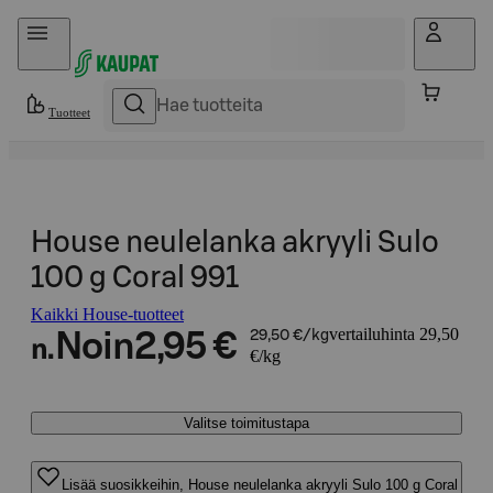
Hyppää sisältöön
Tuotteet
House neulelanka akryyli Sulo
100 g Coral 991
Kaikki House-tuotteet
vertailuhinta 29,50
Noin
2,95 €
29,50 €/kg
n.
€/kg
Valitse toimitustapa
Lisää suosikkeihin, House neulelanka akryyli Sulo 100 g Coral