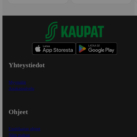
Yhteystiedot
Myymälät
Asiakaspalvelu
Ohjeet
Ensitilaajan ohjeet
Näin maksat