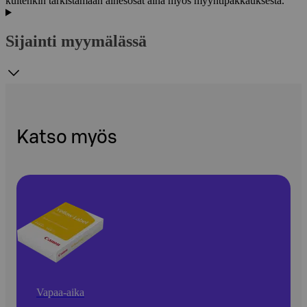
kuitenkin tarkistamaan ainesosat aina myös myyntipakkauksesta.
Sijainti myymälässä
Katso myös
Vapaa-aika