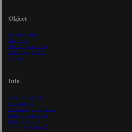
Ohjeet
Ensitilaajan ohjeet
Näin maksat
Näin tilaat ja muokkaat
Kaikki ohjeet ja vinkit
In English
Info
S-Business yrityksille
Oiva-raportit
Osuuskauppojen yhteystiedot
Tilaus- ja toimitusehdot
Tietosuojakäytäntö
Palvelun käyttöehdot