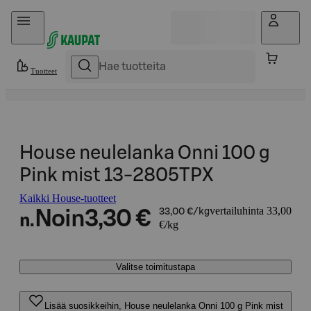
Hyppää sisältöön
Tuotteet
House neulelanka Onni 100 g
Pink mist 13-2805TPX
Kaikki House-tuotteet
vertailuhinta 33,00
Noin
3,30 €
33,00 €/kg
n.
€/kg
Valitse toimitustapa
Lisää suosikkeihin, House neulelanka Onni 100 g Pink mist