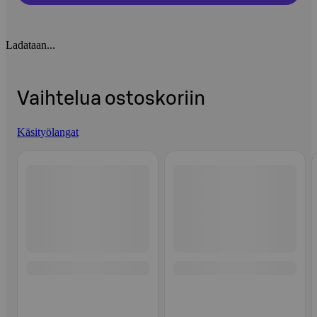
Ladataan...
Vaihtelua ostoskoriin
Käsityölangat
Ohita listaus