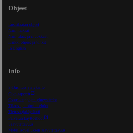
Ohjeet
Ensitilaajan ohjeet
Näin maksat
Näin tilaat ja muokkaat
Kaikki ohjeet ja vinkit
In English
Info
S-Business yrityksille
Oiva-raportit
Osuuskauppojen yhteystiedot
Tilaus- ja toimitusehdot
Tietosuojakäytäntö
Palvelun käyttöehdot
Saavutettavuus
Mobiilisovelluksen saavutettavuus