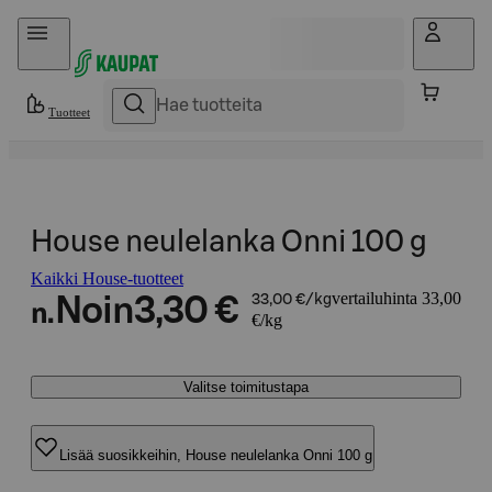
Hyppää sisältöön
Tuotteet
House neulelanka Onni 100 g
Kaikki House-tuotteet
vertailuhinta 33,00
Noin
3,30 €
33,00 €/kg
n.
€/kg
Valitse toimitustapa
Lisää suosikkeihin, House neulelanka Onni 100 g