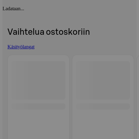
Ladataan...
Vaihtelua ostoskoriin
Käsityölangat
Ohita listaus