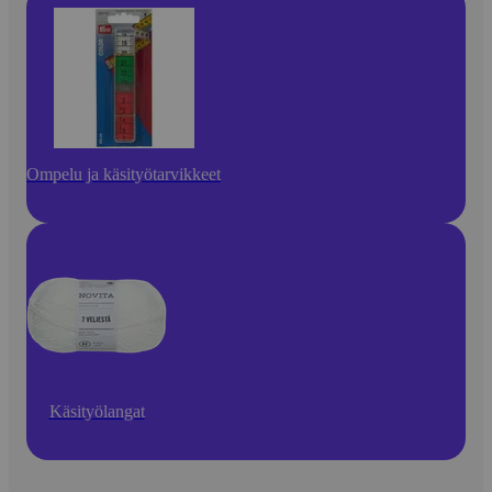
Ompelu ja käsityötarvikkeet
Käsityölangat