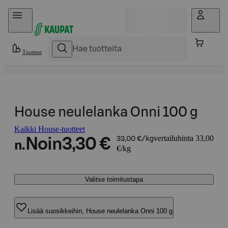
Hyppää sisältöön
Tuotteet
House neulelanka Onni 100 g
Kaikki House-tuotteet
vertailuhinta 33,00
Noin
3,30 €
33,00 €/kg
n.
€/kg
Valitse toimitustapa
Lisää suosikkeihin, House neulelanka Onni 100 g