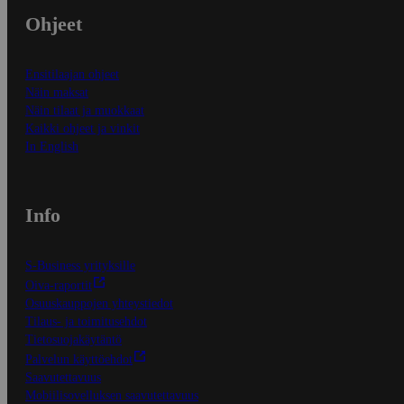
Ohjeet
Ensitilaajan ohjeet
Näin maksat
Näin tilaat ja muokkaat
Kaikki ohjeet ja vinkit
In English
Info
S-Business yrityksille
Oiva-raportit
Osuuskauppojen yhteystiedot
Tilaus- ja toimitusehdot
Tietosuojakäytäntö
Palvelun käyttöehdot
Saavutettavuus
Mobiilisovelluksen saavutettavuus