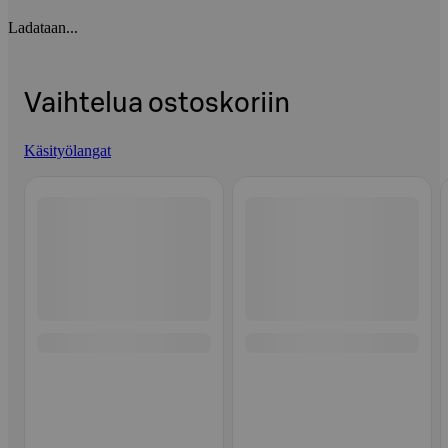
Ladataan...
Vaihtelua ostoskoriin
Käsityölangat
Ohita listaus