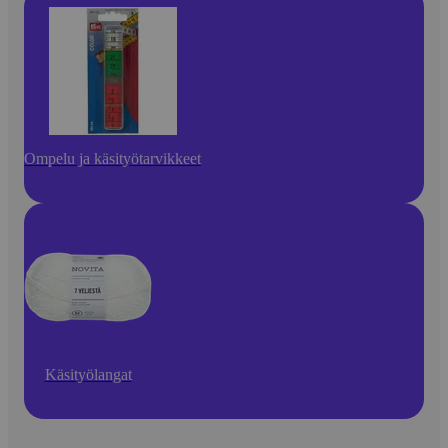
Ompelu ja käsityötarvikkeet
Käsityölangat