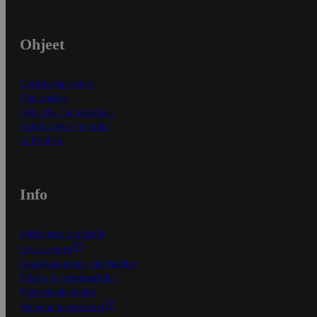
Ohjeet
Ensitilaajan ohjeet
Näin maksat
Näin tilaat ja muokkaat
Kaikki ohjeet ja vinkit
In English
Info
S-Business yrityksille
Oiva-raportit
Osuuskauppojen yhteystiedot
Tilaus- ja toimitusehdot
Tietosuojakäytäntö
Palvelun käyttöehdot