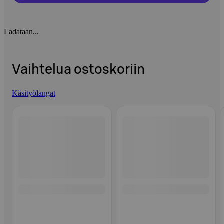
Ladataan...
Vaihtelua ostoskoriin
Käsityölangat
Ohita listaus