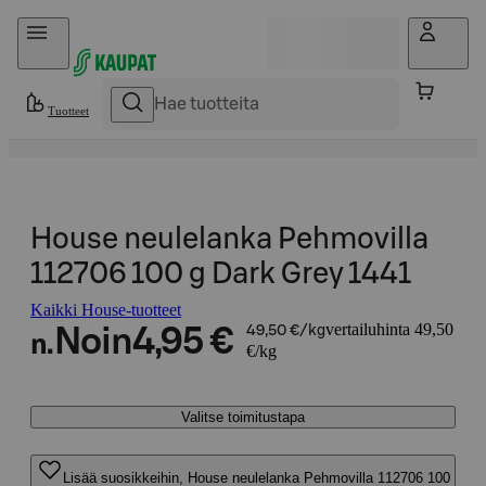
Hyppää sisältöön
Tuotteet
House neulelanka Pehmovilla
112706 100 g Dark Grey 1441
Kaikki House-tuotteet
vertailuhinta 49,50
Noin
4,95 €
49,50 €/kg
n.
€/kg
Valitse toimitustapa
Lisää suosikkeihin, House neulelanka Pehmovilla 112706 100