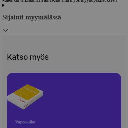
kuitenkin tarkistamaan ainesosat aina myös myyntipakkauksesta.
Sijainti myymälässä
Katso myös
Vapaa-aika