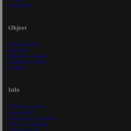
Asiakaspalvelu
Ohjeet
Ensitilaajan ohjeet
Näin maksat
Näin tilaat ja muokkaat
Kaikki ohjeet ja vinkit
In English
Info
S-Business yrityksille
Oiva-raportit
Osuuskauppojen yhteystiedot
Tilaus- ja toimitusehdot
Tietosuojakäytäntö