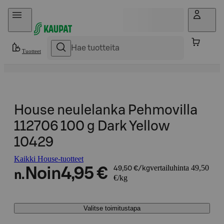
Hyppää sisältöön
Tuotteet
House neulelanka Pehmovilla
112706 100 g Dark Yellow
10429
Kaikki House-tuotteet
vertailuhinta 49,50
Noin
4,95 €
49,50 €/kg
n.
€/kg
Valitse toimitustapa