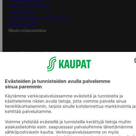
Palvelun käyttöehdot
Saavutettavuus
Mobiilisovelluksen saavutettavuus
Mainostajalle
Muuta evästeasetuksia
S-ryhmän palvelut
S-ryhmä
Asiakasomistajuus
Yhteishyvä Ruoka -sovellus
S-ostoslista -sovellus
Prisma.fi
Sokos.fi
S-Pankki
Yhteishyvä
Sokos Hotels
Raflaamo