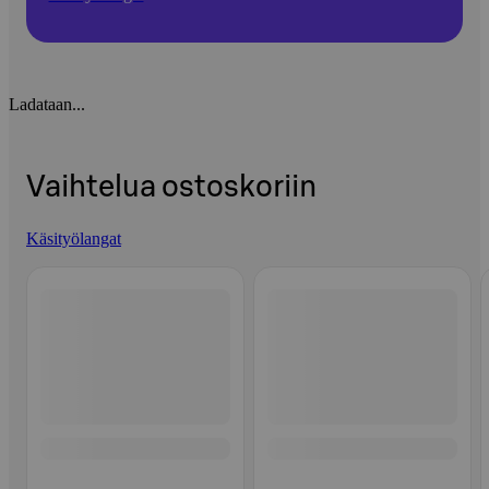
Ladataan...
Vaihtelua ostoskoriin
Käsityölangat
Ohita listaus