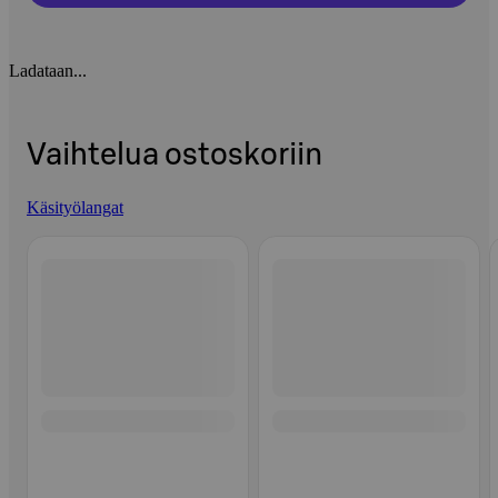
Ladataan...
Vaihtelua ostoskoriin
Käsityölangat
Ohita listaus