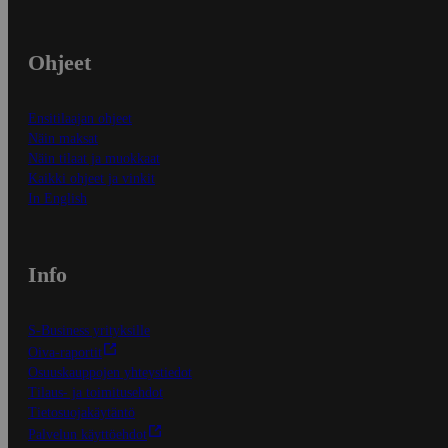
Ohjeet
Ensitilaajan ohjeet
Näin maksat
Näin tilaat ja muokkaat
Kaikki ohjeet ja vinkit
In English
Info
S-Business yrityksille
Oiva-raportit
Osuuskauppojen yhteystiedot
Tilaus- ja toimitusehdot
Tietosuojakäytäntö
Palvelun käyttöehdot