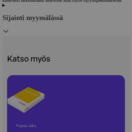
kuitenkin tarkistamaan ainesosat aina myös myyntipakkauksesta.
Sijainti myymälässä
Katso myös
Vapaa-aika