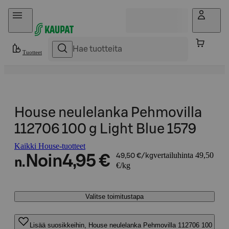
Hyppää sisältöön
Tuotteet
House neulelanka Pehmovilla
112706 100 g Light Blue 1579
Kaikki House-tuotteet
vertailuhinta 49,50
Noin
4,95 €
49,50 €/kg
n.
€/kg
Valitse toimitustapa
Lisää suosikkeihin, House neulelanka Pehmovilla 112706 100