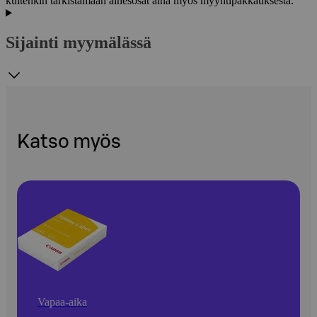
kuitenkin tarkistamaan ainesosat aina myös myyntipakkauksesta.
Sijainti myymälässä
Katso myös
Vapaa-aika