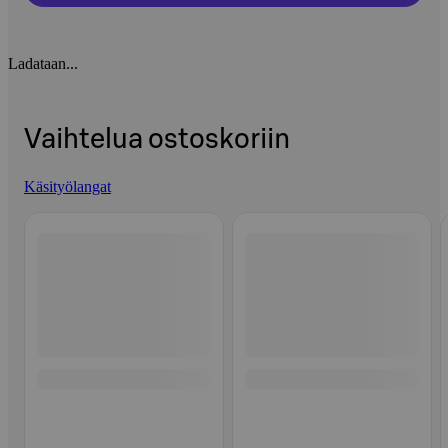
Ladataan...
Vaihtelua ostoskoriin
Käsityölangat
Ohita listaus