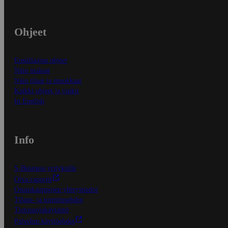
Ohjeet
Ensitilaajan ohjeet
Näin maksat
Näin tilaat ja muokkaat
Kaikki ohjeet ja vinkit
In English
Info
S-Business yrityksille
Oiva-raportit
Osuuskauppojen yhteystiedot
Tilaus- ja toimitusehdot
Tietosuojakäytäntö
Palvelun käyttöehdot