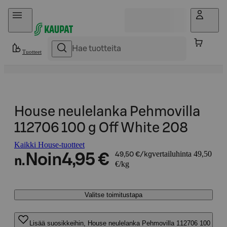
Hyppää sisältöön
Tuotteet
House neulelanka Pehmovilla
112706 100 g Off White 208
Kaikki House-tuotteet
vertailuhinta 49,50
Noin
4,95 €
49,50 €/kg
n.
€/kg
Valitse toimitustapa
Lisää suosikkeihin, House neulelanka Pehmovilla 112706 100