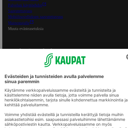
Palvelun käyttöehdot
Saavutettavuus
Mobiilisovelluksen saavutettavuus
Mainostajalle
Muuta evästeasetuksia
S-ryhmän palvelut
S-ryhmä
Asiakasomistajuus
Yhteishyvä Ruoka -sovellus
S-ostoslista -sovellus
Prisma.fi
Sokos.fi
S-Pankki
Yhteishyvä
Sokos Hotels
Raflaamo