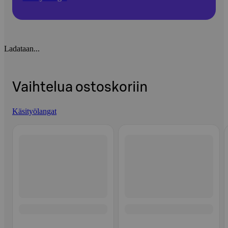
Ladataan...
Vaihtelua ostoskoriin
Käsityölangat
Ohita listaus