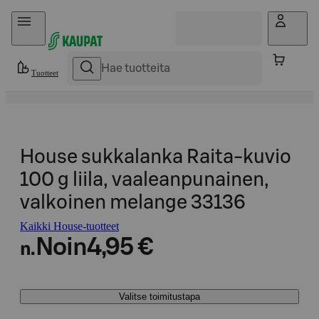
Hyppää sisältöön
Tuotteet
House sukkalanka Raita-kuvio
100 g liila, vaaleanpunainen,
valkoinen melange 33136
Kaikki House-tuotteet
Noin
4,95 €
n.
Valitse toimitustapa