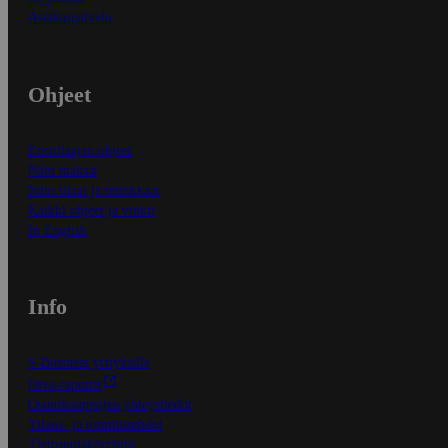
Asiakaspalvelu
Ohjeet
Ensitilaajan ohjeet
Näin maksat
Näin tilaat ja muokkaat
Kaikki ohjeet ja vinkit
In English
Info
S-Business yrityksille
Oiva-raportit
Osuuskauppojen yhteystiedot
Tilaus- ja toimitusehdot
Tietosuojakäytäntö