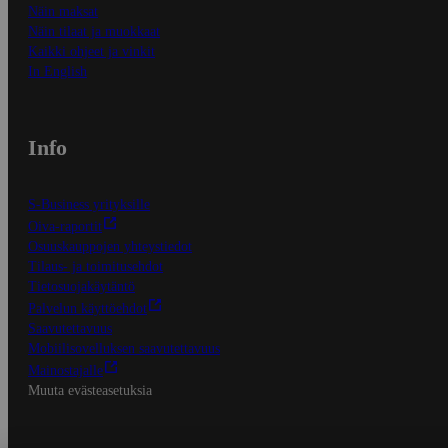
Näin maksat
Näin tilaat ja muokkaat
Kaikki ohjeet ja vinkit
In English
Info
S-Business yrityksille
Oiva-raportit
Osuuskauppojen yhteystiedot
Tilaus- ja toimitusehdot
Tietosuojakäytäntö
Palvelun käyttöehdot
Saavutettavuus
Mobiilisovelluksen saavutettavuus
Mainostajalle
Muuta evästeasetuksia