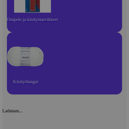
Ompelu ja käsityötarvikkeet
Käsityölangat
Ladataan...