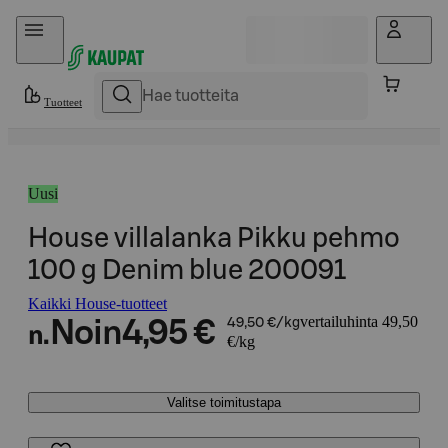
Hyppää sisältöön
Tuotteet
Uusi
House villalanka Pikku pehmo
100 g Denim blue 200091
Kaikki House-tuotteet
vertailuhinta 49,50
Noin
4,95 €
49,50 €/kg
n.
€/kg
Valitse toimitustapa