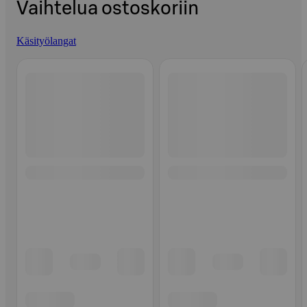
Vaihtelua ostoskoriin
Käsityölangat
Ohita listaus