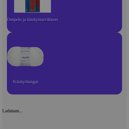
Ompelu ja käsityötarvikkeet
Käsityölangat
Ladataan...