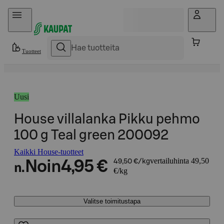
Hyppää sisältöön
Tuotteet
Uusi
House villalanka Pikku pehmo
100 g Teal green 200092
Kaikki House-tuotteet
vertailuhinta 49,50
Noin
4,95 €
49,50 €/kg
n.
€/kg
Valitse toimitustapa