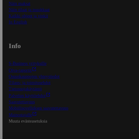
Näin maksat
Näin tilaat ja muokkaat
Kaikki ohjeet ja vinkit
In English
Info
S-Business yrityksille
Oiva-raportit
Osuuskauppojen yhteystiedot
Tilaus- ja toimitusehdot
Tietosuojakäytäntö
Palvelun käyttöehdot
Saavutettavuus
Mobiilisovelluksen saavutettavuus
Mainostajalle
Muuta evästeasetuksia