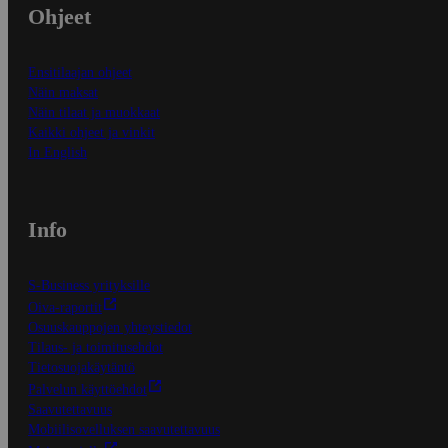
Ohjeet
Ensitilaajan ohjeet
Näin maksat
Näin tilaat ja muokkaat
Kaikki ohjeet ja vinkit
In English
Info
S-Business yrityksille
Oiva-raportit
Osuuskauppojen yhteystiedot
Tilaus- ja toimitusehdot
Tietosuojakäytäntö
Palvelun käyttöehdot
Saavutettavuus
Mobiilisovelluksen saavutettavuus