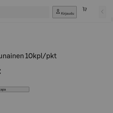
Kirjaudu
nainen 10kpl/pkt
€
stapa