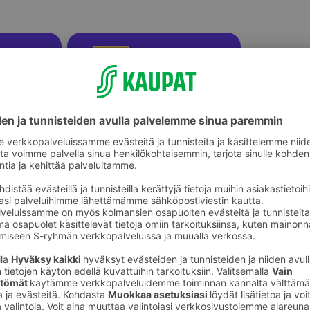
ikkeet
Askartelutarvikkeet