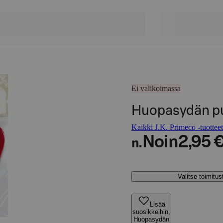
Ei valikoimassa
Huopasydän pu
Kaikki J.K. Primeco -tuotteet
Noin
2,95 
n.
Valitse toimitu
Lisää
suosikkeihin,
Huopasydän