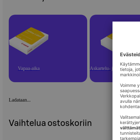
Vapaa-aika
Askartelu- ja toimistotarv
Ladataan...
Vaihtelua ostoskoriin