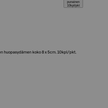
punainen
10kpl/pkt
den huopasydämen koko 8 x 5cm. 10kpl/pkt.