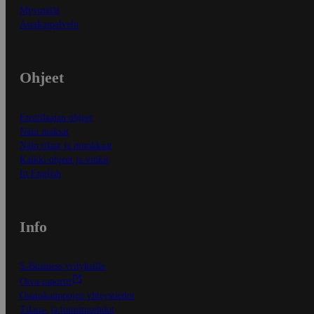
Myymälät
Asiakaspalvelu
Ohjeet
Ensitilaajan ohjeet
Näin maksat
Näin tilaat ja muokkaat
Kaikki ohjeet ja vinkit
In English
Info
S-Business yrityksille
Oiva-raportit
Osuuskauppojen yhteystiedot
Tilaus- ja toimitusehdot