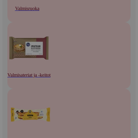
Valmisruoka
Valmisateriat ja -keitot