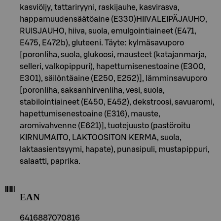
kasviöljy, tattariryyni, raskijauhe, kasvirasva,
happamuudensäätöaine (E330)HIIVALEIPÄJAUHO,
RUISJAUHO, hiiva, suola, emulgointiaineet (E471,
E475, E472b), gluteeni. Täyte: kylmäsavuporo
[poronliha, suola, glukoosi, mausteet (katajanmarja,
selleri, valkopippuri), hapettumisenestoaine (E300,
E301), säilöntäaine (E250, E252)], lämminsavuporo
[poronliha, saksanhirvenliha, vesi, suola,
stabilointiaineet (E450, E452), dekstroosi, savuaromi,
hapettumisenestoaine (E316), mauste,
aromivahvenne (E621)], tuotejuusto (pastöroitu
KIRNUMAITO, LAKTOOSITON KERMA, suola,
laktaasientsyymi, hapate), punasipuli, mustapippuri,
salaatti, paprika.
EAN
6416887070816