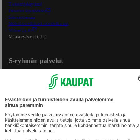
Tietosuojakäytäntö
Palvelun käyttöehdot
Saavutettavuus
Mobiilisovelluksen saavutettavuus
Mainostajalle
Muuta evästeasetuksia
S-ryhmän palvelut
S-ryhmä
Asiakasomistajuus
Yhteishyvä Ruoka -sovellus
S-ostoslista -sovellus
Prisma.fi
Sokos.fi
S-Pankki
Yhteishyvä
Sokos Hotels