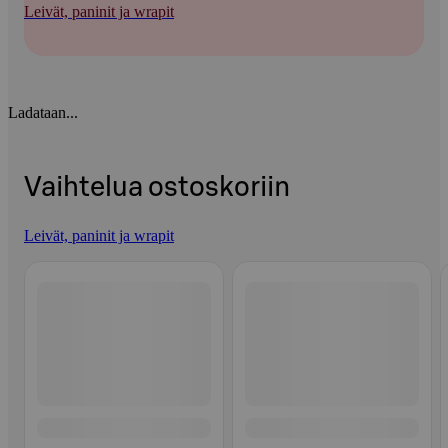
Leivät, paninit ja wrapit
Ladataan...
Vaihtelua ostoskoriin
Leivät, paninit ja wrapit
Ohita listaus