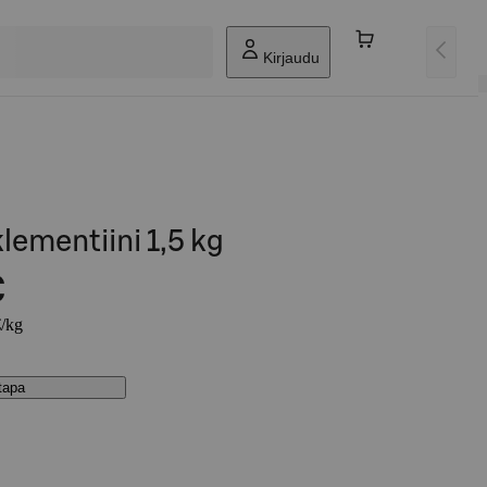
Kirjaudu
lementiini 1,5 kg
€
€/kg
stapa