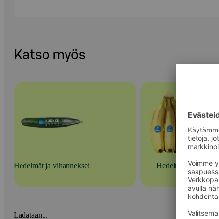
Katso myös
Hedelmät ja vihannekset
Hedelmät
Ladataan...