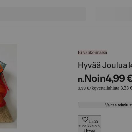
Ei valikoimassa
Hyvää Joulua k
Noin
4,99 
n.
vertailuhinta 3,33 
3,33 €/kg
Valitse toimitu
Lisää
suosikkeihin,
Hyvää