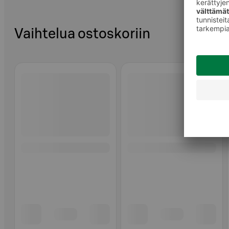
Vaihtelua ostoskoriin
Ohita listaus