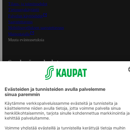
Tilaus- ja toimitusehdot
Tietosuojakäytäntö
Palvelun käyttöehdot
Saavutettavuus
Mobiilisovelluksen saavutettavuus
Mainostajalle
Muuta evästeasetuksia
S-ryhmän palvelut
S-ryhmä
Asiakasomistajuus
Yhteishyvä Ruoka -sovellus
S-ostoslista -sovellus
Prisma.fi
Sokos.fi
S-Pankki
Yhteishyvä