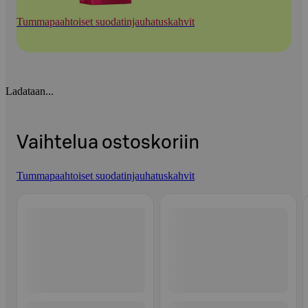
Tummapaahtoiset suodatinjauhatuskahvit
Ladataan...
Vaihtelua ostoskoriin
Tummapaahtoiset suodatinjauhatuskahvit
Ohita listaus