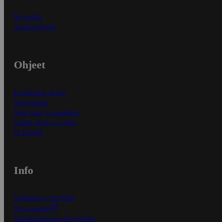
Myymälät
Asiakaspalvelu
Ohjeet
Ensitilaajan ohjeet
Näin maksat
Näin tilaat ja muokkaat
Kaikki ohjeet ja vinkit
In English
Info
S-Business yrityksille
Oiva-raportit
Osuuskauppojen yhteystiedot