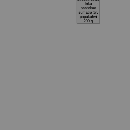
Inka
paahtimo
sumatra 3/5
papukahvi
200 g