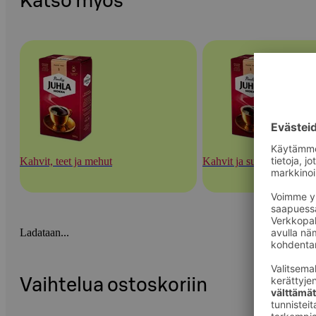
Katso myös
Kahvit, teet ja mehut
Kahvit ja suodatinpaperit
Ladataan...
Vaihtelua ostoskoriin