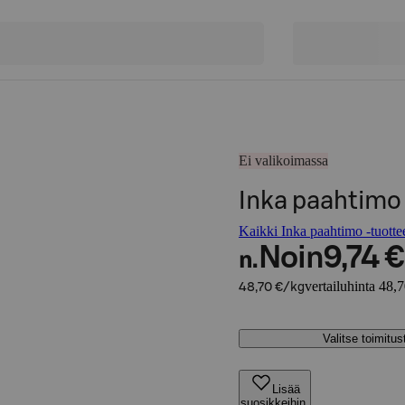
Ei valikoimassa
Inka paahtimo
Kaikki Inka paahtimo -tuotte
Noin
9,74 €
n.
vertailuhinta 48,
48,70 €/kg
Valitse toimitu
Lisää
suosikkeihin,