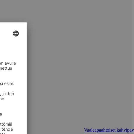
Vaaleapaahtoiset kahvipav