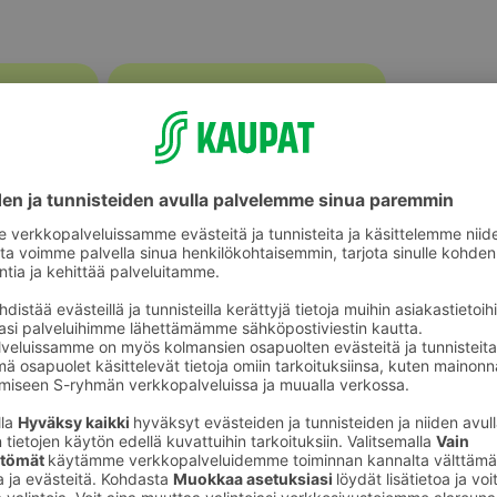
Vaaleapaahtoiset kahvipavut