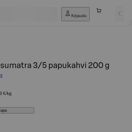
Kirjaudu
 sumatra 3/5 papukahvi 200 g
et
70 €/kg
stapa