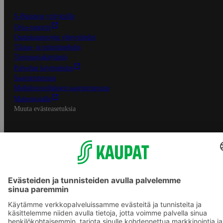
S-Business yrityksille
Oiva-raportit
Osuuskauppojen yhteystiedot
Tilaus- ja toimitusehdot
Tietosuojakäytäntö
Palvelun käyttöehdot
Saavutettavuus
Mobiilisovelluksen saavutettavuus
Mainostajalle
Muuta evästeasetuksia
S-ryhmän palvelut
S-ryhmä
Asiakasomistajuus
Yhteishyvä Ruoka -sovellus
S-ostoslista -sovellus
Prisma.fi