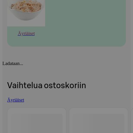
Äyriäiset
Ladataan...
Vaihtelua ostoskoriin
Äyriäiset
Ohita listaus