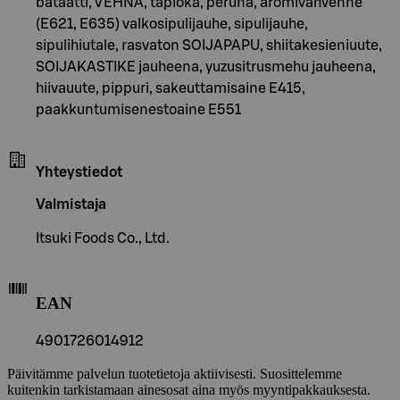
bataatti, VEHNÄ, tapioka, peruna, aromivahvenne
(E621, E635) valkosipulijauhe, sipulijauhe,
sipulihiutale, rasvaton SOIJAPAPU, shiitakesieniuute,
SOIJAKASTIKE jauheena, yuzusitrusmehu jauheena,
hiivauute, pippuri, sakeuttamisaine E415,
paakkuntumisenestoaine E551
Yhteystiedot
Valmistaja
Itsuki Foods Co., Ltd.
EAN
4901726014912
Päivitämme palvelun tuotetietoja aktiivisesti. Suosittelemme
kuitenkin tarkistamaan ainesosat aina myös myyntipakkauksesta.