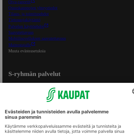
Oiva-raportit
Osuuskauppojen yhteystiedot
Tilaus- ja toimitusehdot
Tietosuojakäytäntö
Palvelun käyttöehdot
Saavutettavuus
Mobiilisovelluksen saavutettavuus
Mainostajalle
Muuta evästeasetuksia
S-ryhmän palvelut
S-ryhmä
Asiakasomistajuus
Yhteishyvä Ruoka -sovellus
S-ostoslista -sovellus
Prisma.fi
Sokos.fi
S-Pankki