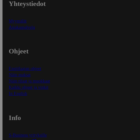
Yhteystiedot
Myymälät
Asiakaspalvelu
Ohjeet
Ensitilaajan ohjeet
Näin maksat
Näin tilaat ja muokkaat
Kaikki ohjeet ja vinkit
In English
Info
S-Business yrityksille