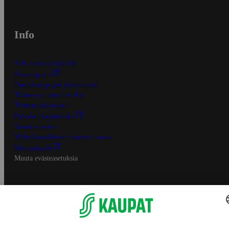
Info
S-Business yrityksille
Oiva-raportit
Osuuskauppojen yhteystiedot
Tilaus- ja toimitusehdot
Tietosuojakäytäntö
Palvelun käyttöehdot
Saavutettavuus
Mobiilisovelluksen saavutettavuus
Mainostajalle
Muuta evästeasetuksia
S-ryhmän palvelut
S-ryhmä