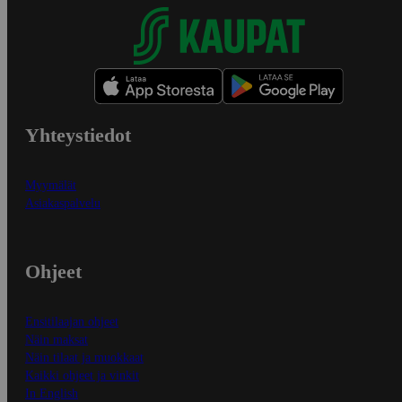
Yhteystiedot
Myymälät
Asiakaspalvelu
Ohjeet
Ensitilaajan ohjeet
Näin maksat
Näin tilaat ja muokkaat
Kaikki ohjeet ja vinkit
In English