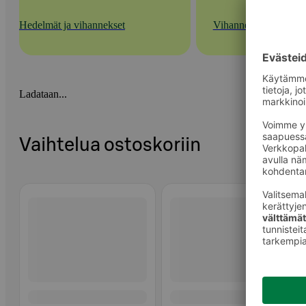
Hedelmät ja vihannekset
Vihannekset
Ladataan...
Vaihtelua ostoskoriin
Ohita listaus