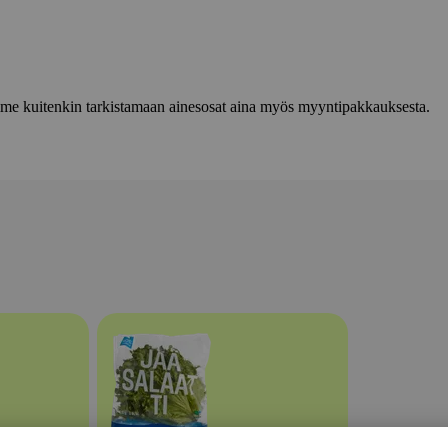
lemme kuitenkin tarkistamaan ainesosat aina myös myyntipakkauksesta.