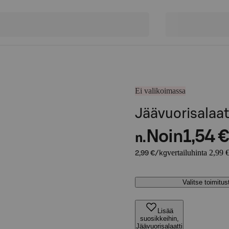
Ei valikoimassa
Jäävuorisalaat
Noin
1,54 €
n.
vertailuhinta 2,99 
2,99 €/kg
Valitse toimitu
Lisää
suosikkeihin,
Jäävuorisalaatti