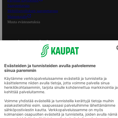
Palvelun käyttöehdot
Saavutettavuus
Mobiilisovelluksen saavutettavuus
Mainostajalle
Muuta evästeasetuksia
S-ryhmän palvelut
S-ryhmä
Asiakasomistajuus
Yhteishyvä Ruoka -sovellus
S-ostoslista -sovellus
Prisma.fi
Sokos.fi
S-Pankki
Yhteishyvä
Sokos Hotels
Raflaamo