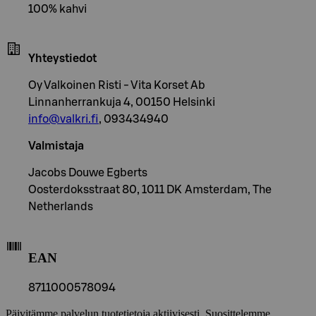
100% kahvi
Yhteystiedot
Oy Valkoinen Risti - Vita Korset Ab
Linnanherrankuja 4, 00150 Helsinki
info@valkri.fi
, 093434940
Valmistaja
Jacobs Douwe Egberts
Oosterdoksstraat 80, 1011 DK Amsterdam, The
Netherlands
EAN
8711000578094
Päivitämme palvelun tuotetietoja aktiivisesti. Suosittelemme