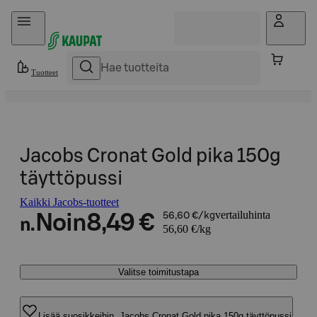
Hyppää sisältöön
Tuotteet
Jacobs Cronat Gold pika 150g
täyttöpussi
Kaikki Jacobs-tuotteet
vertailuhinta
Noin
8,49 €
56,60 €/kg
n.
56,60 €/kg
Valitse toimitustapa
Lisää suosikkeihin, Jacobs Cronat Gold pika 150g täyttöpussi