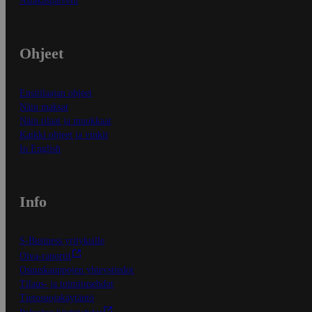
Asiakaspalvelu
Ohjeet
Ensitilaajan ohjeet
Näin maksat
Näin tilaat ja muokkaat
Kaikki ohjeet ja vinkit
In English
Info
S-Business yrityksille
Oiva-raportit
Osuuskauppojen yhteystiedot
Tilaus- ja toimitusehdot
Tietosuojakäytäntö