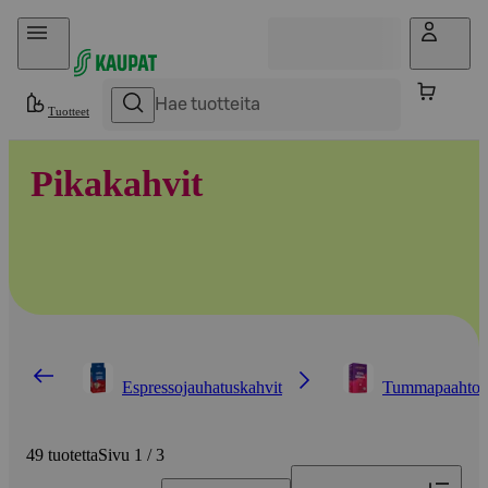
Hyppää sisältöön
Tuotteet
Pikakahvit
Espressojauhatuskahvit
Tummapaahtoise
49 tuotetta
Sivu 1 / 3