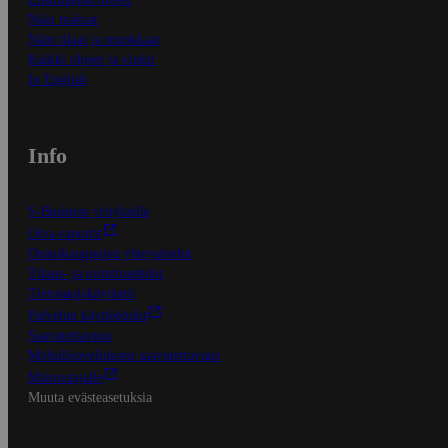
Näin maksat
Näin tilaat ja muokkaat
Kaikki ohjeet ja vinkit
In English
Info
S-Business yrityksille
Oiva-raportit
Osuuskauppojen yhteystiedot
Tilaus- ja toimitusehdot
Tietosuojakäytäntö
Palvelun käyttöehdot
Saavutettavuus
Mobiilisovelluksen saavutettavuus
Mainostajalle
Muuta evästeasetuksia