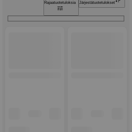
Rajaa
tuotetuloksia
Järjestä
tuotetulokset