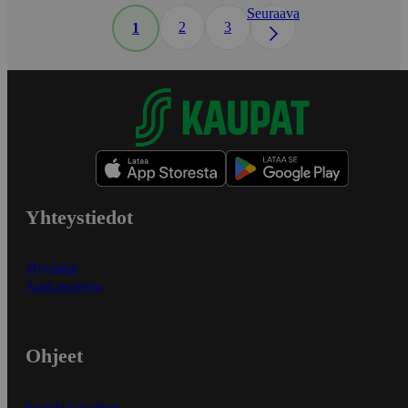
Seuraava
2
3
1
Yhteystiedot
Myymälät
Asiakaspalvelu
Ohjeet
Ensitilaajan ohjeet